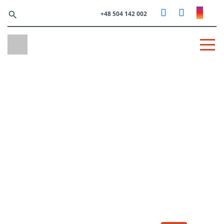
search
+48 504 142 002
TRAVEL
— Znajdź swój wymarzony wyjazd