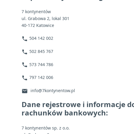
7 kontynentów
ul. Grabowa 2, lokal 301
40-172 Katowice
504 142 002
phone
502 845 767
phone
573 744 786
phone
797 142 006
phone
info@7kontynentow.pl
mail
Dane rejestrowe i informacje d
rachunków bankowych:
7 kontynentów sp. z o.o.