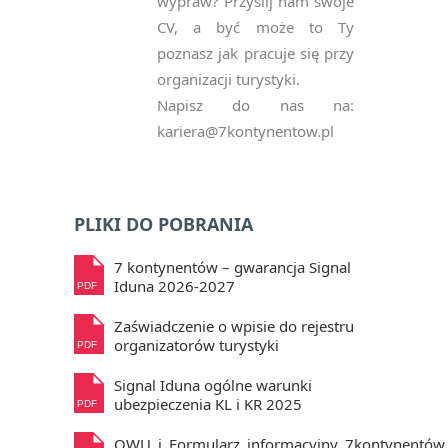
wypraw? Przyślij nam swoje
CV, a być może to Ty
poznasz jak pracuje się przy
organizacji turystyki.
Napisz do nas na:
kariera@7kontynentow.pl
PLIKI DO POBRANIA
7 kontynentów – gwarancja Signal
Iduna 2026-2027
PDF
Zaświadczenie o wpisie do rejestru
organizatorów turystyki
PDF
Signal Iduna ogólne warunki
ubezpieczenia KL i KR 2025
PDF
OWU_i_Formularz_informacyjny_7kontynentów