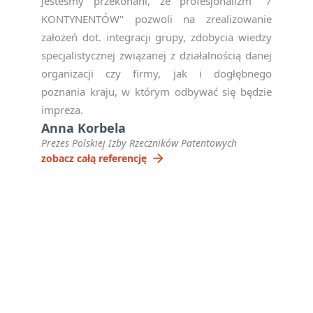
Jesteśmy przekonani, ze profesjonalizm "7
KONTYNENTÓW" pozwoli na zrealizowanie
założeń dot. integracji grupy, zdobycia wiedzy
specjalistycznej związanej z działalnością danej
organizacji czy firmy, jak i dogłębnego
poznania kraju, w którym odbywać się będzie
impreza.
Anna Korbela
Prezes Polskiej Izby Rzeczników Patentowych
arrow_forward
zobacz całą referencję