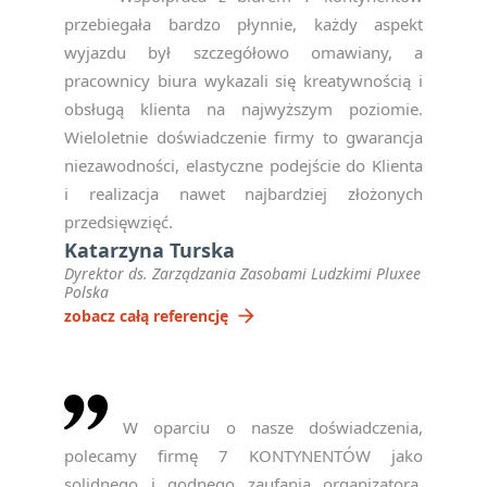
przebiegała bardzo płynnie, każdy aspekt
wyjazdu był szczegółowo omawiany, a
pracownicy biura wykazali się kreatywnością i
obsługą klienta na najwyższym poziomie.
Wieloletnie doświadczenie firmy to gwarancja
niezawodności, elastyczne podejście do Klienta
i realizacja nawet najbardziej złożonych
przedsięwzięć.
Katarzyna Turska
Dyrektor ds. Zarządzania Zasobami Ludzkimi Pluxee
Polska
arrow_forward
zobacz całą referencję
W oparciu o nasze doświadczenia,
polecamy firmę 7 KONTYNENTÓW jako
solidnego i godnego zaufania organizatora.