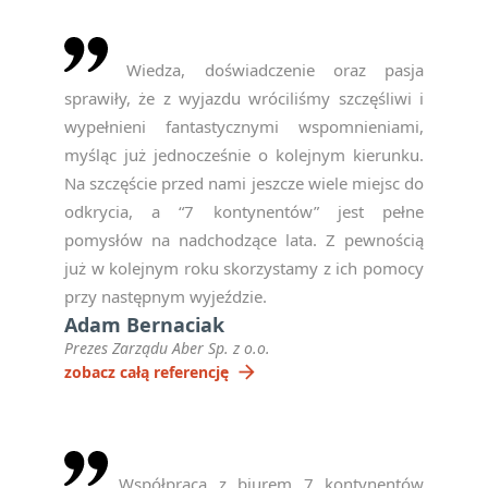
Wiedza, doświadczenie oraz pasja
sprawiły, że z wyjazdu wróciliśmy szczęśliwi i
wypełnieni fantastycznymi wspomnieniami,
myśląc już jednocześnie o kolejnym kierunku.
Na szczęście przed nami jeszcze wiele miejsc do
odkrycia, a “7 kontynentów” jest pełne
pomysłów na nadchodzące lata. Z pewnością
już w kolejnym roku skorzystamy z ich pomocy
przy następnym wyjeździe.
Adam Bernaciak
Prezes Zarządu Aber Sp. z o.o.
arrow_forward
zobacz całą referencję
Współpraca z biurem 7 kontynentów