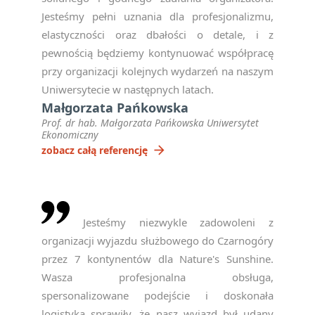
Jesteśmy pełni uznania dla profesjonalizmu,
elastyczności oraz dbałości o detale, i z
pewnością będziemy kontynuować współpracę
przy organizacji kolejnych wydarzeń na naszym
Uniwersytecie w następnych latach.
Małgorzata Pańkowska
Prof. dr hab. Małgorzata Pańkowska Uniwersytet
Ekonomiczny
arrow_forward
zobacz całą referencję
Jesteśmy niezwykle zadowoleni z
organizacji wyjazdu służbowego do Czarnogóry
przez 7 kontynentów dla Nature's Sunshine.
Wasza profesjonalna obsługa,
spersonalizowane podejście i doskonała
logistyka sprawiły, że nasz wyjazd był udany