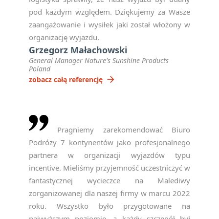
pod każdym względem. Dziękujemy za Wasze
zaangażowanie i wysiłek jaki został włożony w
organizację wyjazdu.
Grzegorz Małachowski
General Manager Nature's Sunshine Products
Poland
arrow_forward
zobacz całą referencję
Pragniemy zarekomendować Biuro
Podróży 7 kontynentów jako profesjonalnego
partnera w organizacji wyjazdów typu
incentive. Mieliśmy przyjemność uczestniczyć w
fantastycznej wycieczce na Malediwy
zorganizowanej dla naszej firmy w marcu 2022
roku. Wszystko było przygotowane na
najwyższym poziomie, a każdy szczegół był