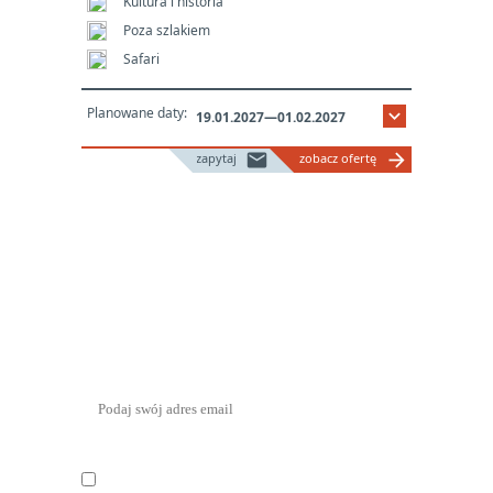
Kultura i historia
Poza szlakiem
Safari
Planowane daty:
keyboard_arrow_down
19.01.2027—01.02.2027
mail
arrow_forward
zapytaj
zobacz ofertę
NEWSLETTER
— Zapisz się, aby otrzymywać
najnowsze informacje
Oświadczam, że zapisując się na