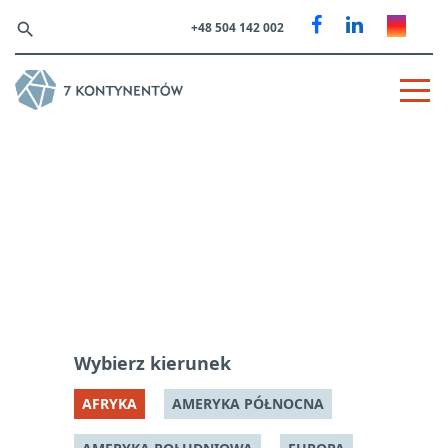
search
+48 504 142 002
TRASY
Algieria
Wybierz kierunek
AFRYKA
AMERYKA PÓŁNOCNA