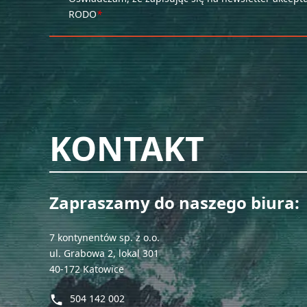
NE
RODO
*
— ZAP
INFOR
Please
leave
this
field
KONTAKT
empty.
Oświadc
Zapraszamy do naszego biura:
Please
leave
7 kontynentów sp. z o.o.
this
ul. Grabowa 2, lokal 301
40-172 Katowice
field
empty.
504 142 002
phone