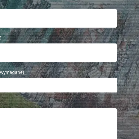
)
 (wymagane)