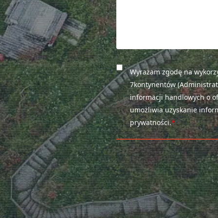
Wyrażam zgodę na wykorz
7kontynentów (Administrat
informacji handlowych o of
umożliwia uzyskanie inform
prywatności.
*
Please
leave
this
field