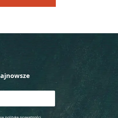
najnowsze
ję politykę prywatności