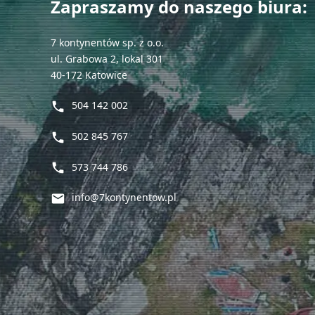
Zapraszamy do naszego biura:
7 kontynentów sp. z o.o.
Oświadc
ul. Grabowa 2, lokal 301
40-172 Katowice
504 142 002
phone
Please
502 845 767
phone
leave
this
573 744 786
phone
field
empty.
info@7kontynentow.pl
mail