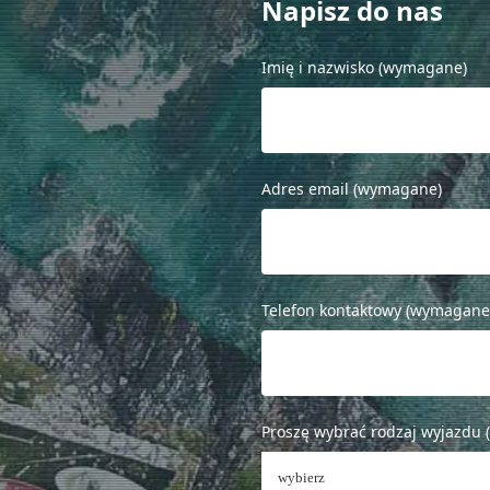
Napisz do nas
Imię i nazwisko (wymagane)
zam, że zapisując się na newsletter akceptuję politykę prywatnoś
Zapi
Adres email (wymagane)
Telefon kontaktowy (wymagane
Proszę wybrać rodzaj wyjazdu