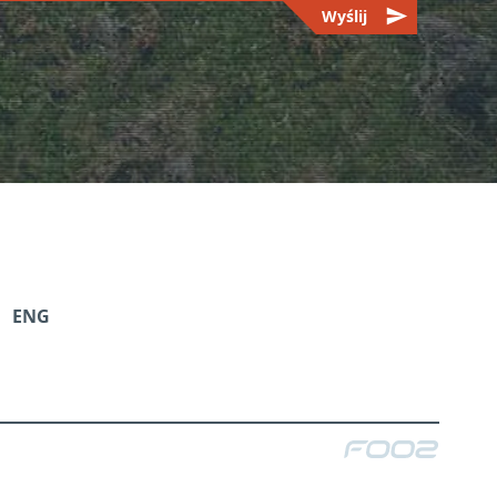
send
Wyślij
ENG