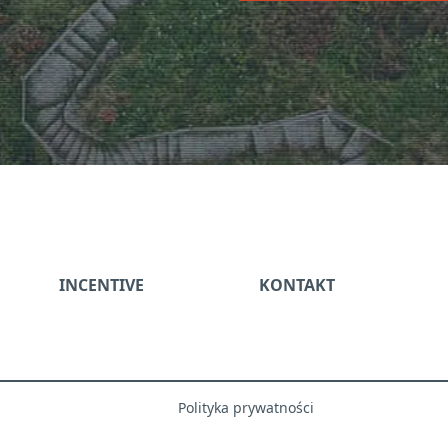
Please
leave
this
field
empty.
INCENTIVE
KONTAKT
Polityka prywatności