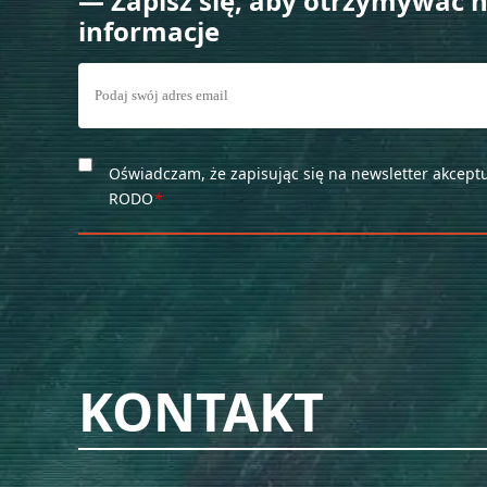
— Zapisz się, aby otrzymywać 
informacje
Oświadczam, że zapisując się na newsletter akceptu
RODO
*
Please
NE
leave
this
field
KONTAKT
— ZAP
empty.
INFOR