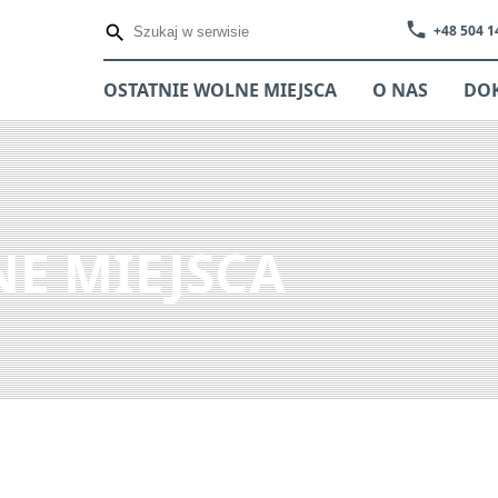
phone
+48 504 1
OSTATNIE WOLNE MIEJSCA
O NAS
DO
E MIEJSCA