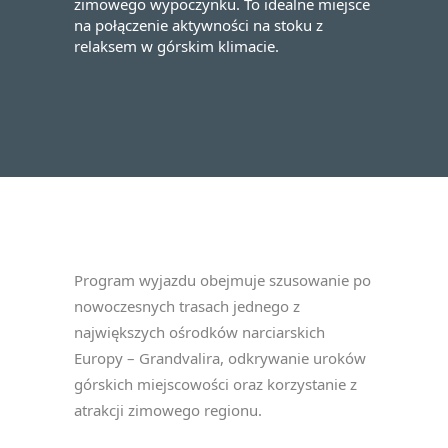
zimowego wypoczynku. To idealne miejsce
na połączenie aktywności na stoku z
relaksem w górskim klimacie.
Program wyjazdu obejmuje szusowanie po
nowoczesnych trasach jednego z
największych ośrodków narciarskich
Europy – Grandvalira, odkrywanie uroków
górskich miejscowości oraz korzystanie z
atrakcji zimowego regionu.