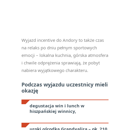
Wyjazd incentive do Andory to także czas
na relaks po dniu pełnym sportowych
emocji – lokalna kuchnia, górska atmosfera
i chwile odprężenia sprawiają, że pobyt
nabiera wyjątkowego charakteru.
Podczas wyjazdu uczestnicy mieli
okazję
degustacja win i lunch w
hiszpańskiej winnicy,
uroki ośrodka Grandvalira – ok. 210