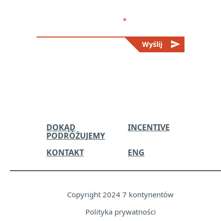
handlowej. Więcej informacji w
polityce prywatności.
*
send
Wyślij
Please
leave
this
field
empty.
DOKĄD
INCENTIVE
PODRÓŻUJEMY
KONTAKT
ENG
Copyright 2024 7 kontynentów
Polityka prywatności