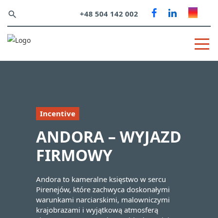
+48 504 142 002
search
Incentive
ANDORA – WYJAZD
FIRMOWY
Andora to kameralne księstwo w sercu
Pirenejów, które zachwyca doskonałymi
warunkami narciarskimi, malowniczymi
krajobrazami i wyjątkową atmosferą