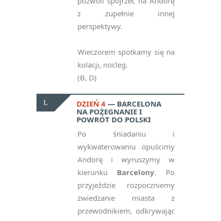
pozwoli spojrzeć na Andorę
z zupełnie innej
perspektywy.
Wieczorem spotkamy się na
kolacji, nocleg.
(B, D)
DZIEŃ 4
BARCELONA
NA POŻEGNANIE I
POWRÓT DO POLSKI
Po śniadaniu i
wykwaterowaniu opuścimy
Andorę i wyruszymy w
kierunku
Barcelony
. Po
przyjeździe rozpoczniemy
zwiedzanie miasta z
przewodnikiem, odkrywając