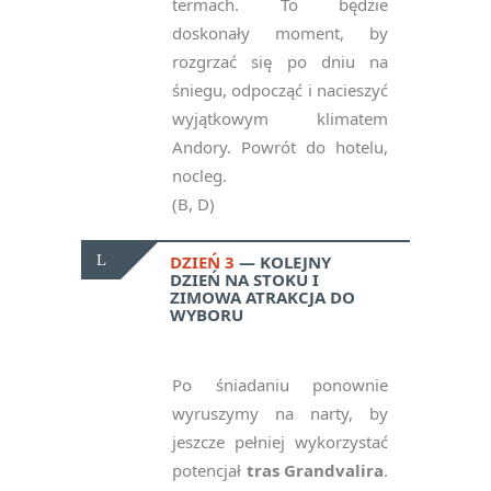
termach. To będzie
doskonały moment, by
rozgrzać się po dniu na
śniegu, odpocząć i nacieszyć
wyjątkowym klimatem
Andory. Powrót do hotelu,
nocleg.
(B, D)
DZIEŃ 3
KOLEJNY
DZIEŃ NA STOKU I
ZIMOWA ATRAKCJA DO
WYBORU
Po śniadaniu ponownie
wyruszymy na narty, by
jeszcze pełniej wykorzystać
potencjał
tras Grandvalira
.