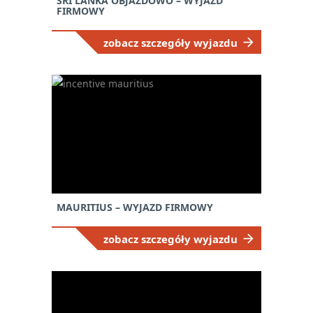
SRI LANKA OBJAZDOWO – WYJAZD
FIRMOWY
zobacz szczegóły wyjazdu
NEWSLETTER
— ZAPISZ SIĘ, ABY
MAURITIUS – WYJAZD FIRMOWY
OTRZYMYWAĆ
NAJNOWSZE
zobacz szczegóły wyjazdu
INFORMACJE