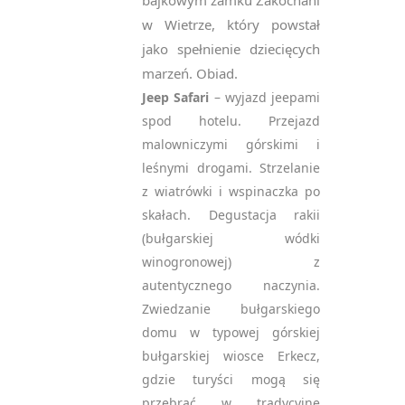
bajkowym zamku Zakochani
w Wietrze, który powstał
jako spełnienie dziecięcych
marzeń. Obiad.
Jeep Safari
– wyjazd jeepami
spod hotelu. Przejazd
malowniczymi górskimi i
leśnymi drogami. Strzelanie
z wiatrówki i wspinaczka po
skałach. Degustacja rakii
(bułgarskiej wódki
winogronowej) z
autentycznego naczynia.
Zwiedzanie bułgarskiego
domu w typowej górskiej
bułgarskiej wiosce Erkecz,
gdzie turyści mogą się
przebrać w tradycyjne