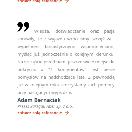
arrow_forward
zobacz całą referencję
Wiedza, doświadczenie oraz pasja
sprawiły, że z wyjazdu wróciliśmy szczęśliwi i
wypełnieni fantastycznymi wspomnieniami,
myśląc już jednocześnie o kolejnym kierunku.
Na szczęście przed nami jeszcze wiele miejsc do
odkrycia, a “7 kontynentów” jest pełne
pomysłów na nadchodzące lata. Z pewnością
już w kolejnym roku skorzystamy z ich pomocy
przy następnym wyjeździe.
Adam Bernaciak
Prezes Zarządu Aber Sp. z o.o.
arrow_forward
zobacz całą referencję