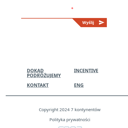
handlowej. Więcej informacji w
polityce prywatności.
*
send
Wyślij
Please
leave
this
field
empty.
DOKĄD
INCENTIVE
PODRÓŻUJEMY
KONTAKT
ENG
Copyright 2024 7 kontynentów
Polityka prywatności