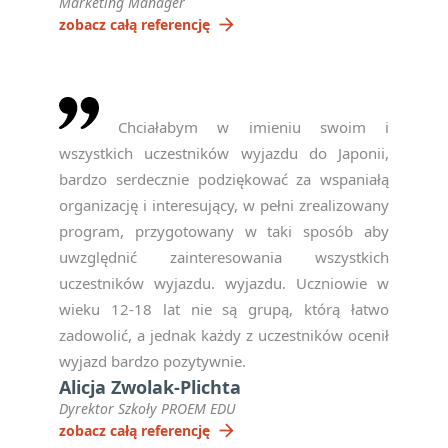
Marketing Manager
Oświadczam, że zapisując
arrow_forward
zobacz całą referencję
się na newsletter
akceptuję politykę
prywatności RODO
*
Chciałabym w imieniu swoim i
notifications_active
Zapisz się
wszystkich uczestników wyjazdu do Japonii,
bardzo serdecznie podziękować za wspaniałą
Please
organizację i interesujący, w pełni zrealizowany
leave
program, przygotowany w taki sposób aby
this
uwzględnić zainteresowania wszystkich
field
uczestników wyjazdu. wyjazdu. Uczniowie w
empty.
wieku 12-18 lat nie są grupą, którą łatwo
zadowolić, a jednak każdy z uczestników ocenił
wyjazd bardzo pozytywnie.
Alicja Zwolak-Plichta
Dyrektor Szkoły PROEM EDU
arrow_forward
zobacz całą referencję