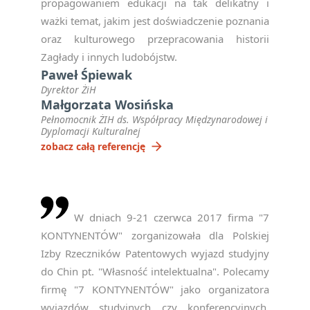
propagowaniem edukacji na tak delikatny i
ważki temat, jakim jest doświadczenie poznania
oraz kulturowego przepracowania historii
Zagłady i innych ludobójstw.
Paweł Śpiewak
Dyrektor ŻiH
Małgorzata Wosińska
Pełnomocnik ŻIH ds. Współpracy Międzynarodowej i
Dyplomacji Kulturalnej
arrow_forward
zobacz całą referencję
W dniach 9-21 czerwca 2017 firma "7
KONTYNENTÓW" zorganizowała dla Polskiej
Izby Rzeczników Patentowych wyjazd studyjny
do Chin pt. "Własność intelektualna". Polecamy
firmę "7 KONTYNENTÓW" jako organizatora
wyjazdów studyjnych czy konferencyjnych.