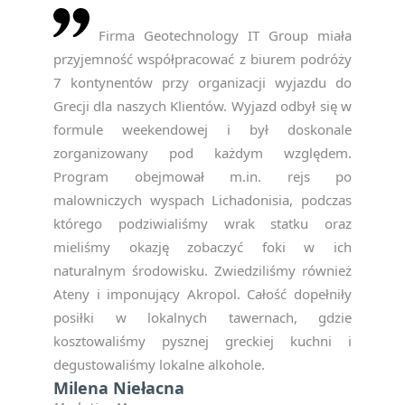
Firma Geotechnology IT Group miała
przyjemność współpracować z biurem podróży
7 kontynentów przy organizacji wyjazdu do
Grecji dla naszych Klientów. Wyjazd odbył się w
formule weekendowej i był doskonale
zorganizowany pod każdym względem.
Program obejmował m.in. rejs po
malowniczych wyspach Lichadonisia, podczas
NEWSLETTER
którego podziwialiśmy wrak statku oraz
mieliśmy okazję zobaczyć foki w ich
— ZAPISZ SIĘ, ABY
naturalnym środowisku. Zwiedziliśmy również
OTRZYMYWAĆ
Ateny i imponujący Akropol. Całość dopełniły
NAJNOWSZE
INFORMACJE
posiłki w lokalnych tawernach, gdzie
kosztowaliśmy pysznej greckiej kuchni i
degustowaliśmy lokalne alkohole.
Milena Niełacna