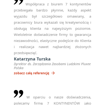
Współpraca z biurem 7 kontynentów
przebiegała bardzo płynnie, każdy aspekt
wyjazdu był szczegółowo omawiany, a
pracownicy biura wykazali się kreatywnością i
obsługą klienta na najwyższym poziomie.
Wieloletnie doświadczenie firmy to gwarancja
niezawodności, elastyczne podejście do Klienta
i realizacja nawet najbardziej złożonych
przedsięwzięć.
Katarzyna Turska
Dyrektor ds. Zarządzania Zasobami Ludzkimi Pluxee
Polska
arrow_forward
zobacz całą referencję
W oparciu o nasze doświadczenia,
polecamy firmę 7 KONTYNENTÓW jako