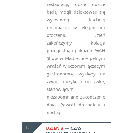
restauracji, gdzie goście
będą mogli delektować się
wykwintną kuchnią
regionalną w eleganckim
otoczeniu. Dzień
zakończymy kolacją
pożegnalną i pokazem WAH
Show w Madrycie – pełnym
wrażeń wieczorem łączącym
gastronomię, występy na
żywo, muzykę i rozrywkę,
stanowiącym
niezapomniane zakończenie
dnia. Powrót do hotelu i
nocleg.
DZIEŃ 3
CZAS
WOLNY W MADRYCIE I