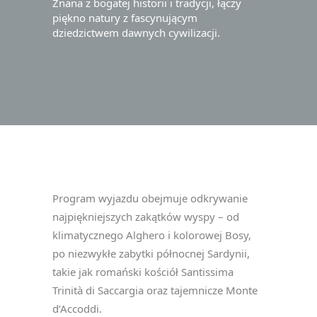
Znana z bogatej historii i tradycji, łączy
piękno natury z fascynującym
dziedzictwem dawnych cywilizacji.
Program wyjazdu obejmuje odkrywanie
najpiękniejszych zakątków wyspy – od
klimatycznego Alghero i kolorowej Bosy,
po niezwykłe zabytki północnej Sardynii,
takie jak romański kościół Santissima
Trinità di Saccargia oraz tajemnicze Monte
d’Accoddi.