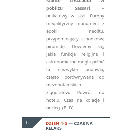
Monte d’Accoddi w
pobliżu Sassari
–
unikatowy w skali Europy
megalityczny monument z
epoki neolitu,
przypominający schodkową
piramidę. Dowiemy się,
jakie funkcje religijne i
astronomiczne mogła pełnić
ta niezwykła budowla,
często porównywana do
mezopotamskich
zigguratów. Powrót do
hotelu. Czas na kolację i
nocleg. (B, D)
DZIEŃ 4-5
CZAS NA
RELAKS