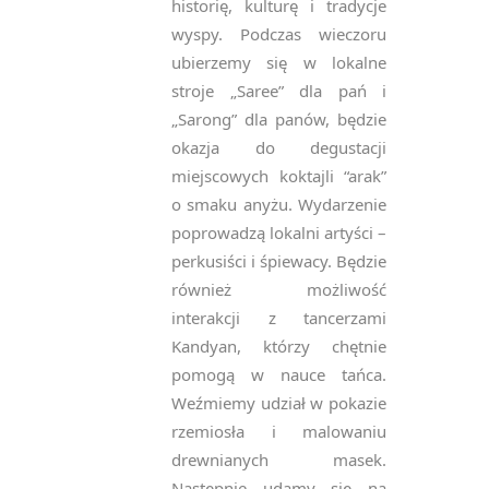
historię, kulturę i tradycje
wyspy. Podczas wieczoru
ubierzemy się w lokalne
stroje „Saree” dla pań i
„Sarong” dla panów, będzie
okazja do degustacji
miejscowych koktajli “arak”
o smaku anyżu. Wydarzenie
poprowadzą lokalni artyści –
perkusiści i śpiewacy. Będzie
również możliwość
interakcji z tancerzami
Kandyan, którzy chętnie
pomogą w nauce tańca.
Weźmiemy udział w pokazie
rzemiosła i malowaniu
drewnianych masek.
Następnie udamy się na