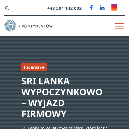
+48 504 142 002
search
Incentive
SRI LANKA
WYPOCZYNKOWO
– WYJAZD
FIRMOWY
Sri Lanka to wyjątkowe miejsce, które łączy