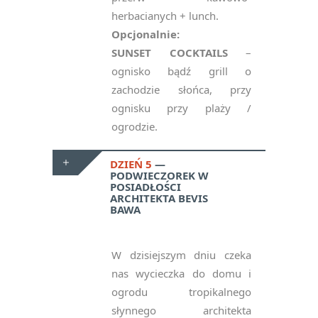
herbacianych + lunch.
Opcjonalnie:
SUNSET COCKTAILS
–
ognisko bądź grill o
zachodzie słońca, przy
ognisku przy plaży /
ogrodzie.
DZIEŃ 5
PODWIECZOREK W
POSIADŁOŚCI
ARCHITEKTA BEVIS
BAWA
W dzisiejszym dniu czeka
nas wycieczka do domu i
ogrodu tropikalnego
słynnego architekta