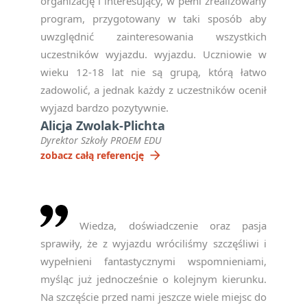
organizację i interesujący, w pełni zrealizowany
program, przygotowany w taki sposób aby
uwzględnić zainteresowania wszystkich
uczestników wyjazdu. wyjazdu. Uczniowie w
wieku 12-18 lat nie są grupą, którą łatwo
zadowolić, a jednak każdy z uczestników ocenił
wyjazd bardzo pozytywnie.
Alicja Zwolak-Plichta
Dyrektor Szkoły PROEM EDU
arrow_forward
zobacz całą referencję
Wiedza, doświadczenie oraz pasja
sprawiły, że z wyjazdu wróciliśmy szczęśliwi i
wypełnieni fantastycznymi wspomnieniami,
myśląc już jednocześnie o kolejnym kierunku.
Na szczęście przed nami jeszcze wiele miejsc do