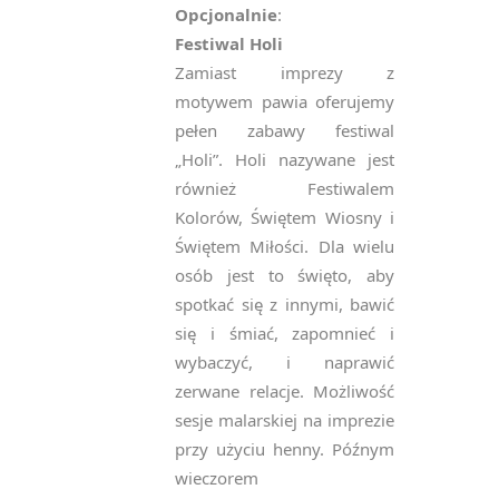
Opcjonalnie
:
Festiwal Holi
Zamiast imprezy z
motywem pawia oferujemy
pełen zabawy festiwal
„Holi”. Holi nazywane jest
również Festiwalem
Kolorów, Świętem Wiosny i
Świętem Miłości. Dla wielu
NEWSLETTER
osób jest to święto, aby
spotkać się z innymi, bawić
— ZAPISZ SIĘ, ABY
się i śmiać, zapomnieć i
OTRZYMYWAĆ
NAJNOWSZE
wybaczyć, i naprawić
INFORMACJE
zerwane relacje. Możliwość
sesje malarskiej na imprezie
przy użyciu henny. Późnym
wieczorem