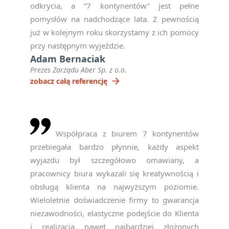
odkrycia, a “7 kontynentów” jest pełne
pomysłów na nadchodzące lata. Z pewnością
już w kolejnym roku skorzystamy z ich pomocy
przy następnym wyjeździe.
Adam Bernaciak
Prezes Zarządu Aber Sp. z o.o.
arrow_forward
zobacz całą referencję
Współpraca z biurem 7 kontynentów
przebiegała bardzo płynnie, każdy aspekt
wyjazdu był szczegółowo omawiany, a
pracownicy biura wykazali się kreatywnością i
obsługą klienta na najwyższym poziomie.
Wieloletnie doświadczenie firmy to gwarancja
niezawodności, elastyczne podejście do Klienta
i realizacja nawet najbardziej złożonych