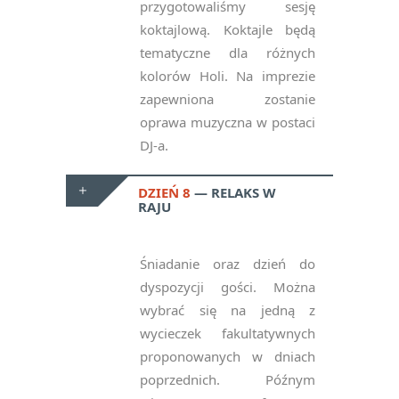
przygotowaliśmy sesję
Oświadczam, że zapisując
koktajlową. Koktajle będą
się na newsletter
tematyczne dla różnych
akceptuję politykę
kolorów Holi. Na imprezie
prywatności RODO
*
zapewniona zostanie
oprawa muzyczna w postaci
notifications_active
Zapisz się
DJ-a.
Please
DZIEŃ 8
RELAKS W
leave
RAJU
this
field
Śniadanie oraz dzień do
empty.
dyspozycji gości. Można
wybrać się na jedną z
wycieczek fakultatywnych
proponowanych w dniach
poprzednich. Późnym