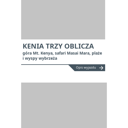
KENIA TRZY OBLICZA
góra Mt. Kenya, safari Masai Mara, plaże
i wyspy wybrzeża
arrow_forward
Opis wyjazdu