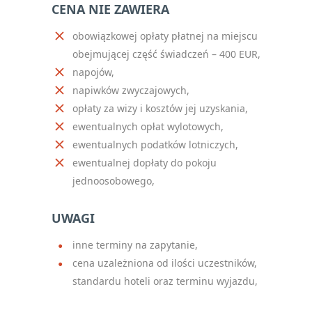
CENA NIE ZAWIERA
Oświadczam, że zapisując
się na newsletter
obowiązkowej opłaty płatnej na miejscu
akceptuję politykę
obejmującej część świadczeń – 400 EUR,
prywatności RODO
*
napojów,
napiwków zwyczajowych,
notifications_active
Zapisz się
opłaty za wizy i kosztów jej uzyskania,
ewentualnych opłat wylotowych,
Please
ewentualnych podatków lotniczych,
leave
ewentualnej dopłaty do pokoju
this
jednoosobowego,
field
empty.
UWAGI
inne terminy na zapytanie,
cena uzależniona od ilości uczestników,
standardu hoteli oraz terminu wyjazdu,