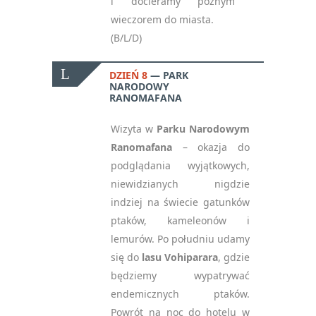
i docieramy późnym
wieczorem do miasta.
(B/L/D)
DZIEŃ 8
PARK
NARODOWY
RANOMAFANA
Wizyta w
Parku Narodowym
Ranomafana
– okazja do
podglądania wyjątkowych,
niewidzianych nigdzie
indziej na świecie gatunków
ptaków, kameleonów i
lemurów.
Po południu udamy
się do
lasu Vohiparara
, gdzie
będziemy wypatrywać
endemicznych ptaków.
Powrót na noc do hotelu w