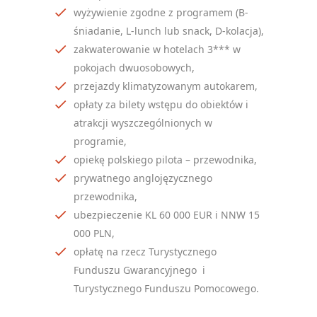
wyżywienie zgodne z programem (B-
śniadanie, L-lunch lub snack, D-kolacja),
zakwaterowanie w hotelach 3*** w
pokojach dwuosobowych,
przejazdy klimatyzowanym autokarem,
opłaty za bilety wstępu do obiektów i
atrakcji wyszczególnionych w
programie,
opiekę polskiego pilota – przewodnika,
NEWSLETTER
prywatnego anglojęzycznego
przewodnika,
— ZAPISZ SIĘ, ABY
ubezpieczenie KL 60 000 EUR i NNW 15
OTRZYMYWAĆ
NAJNOWSZE
000 PLN,
INFORMACJE
opłatę na rzecz Turystycznego
Funduszu Gwarancyjnego i
Turystycznego Funduszu Pomocowego.