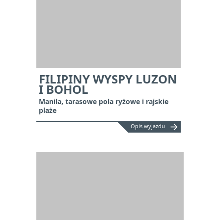
FILIPINY WYSPY LUZON
I BOHOL
Manila, tarasowe pola ryżowe i rajskie
plaże
arrow_forward
Opis wyjazdu