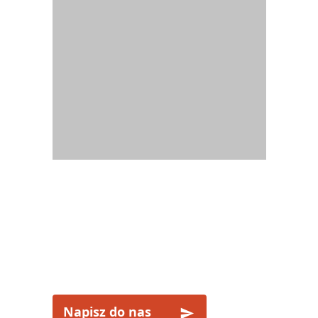
CHCESZ ZOBACZYĆ
Z NAMI
MADAGASKAR?
Napisz do nas