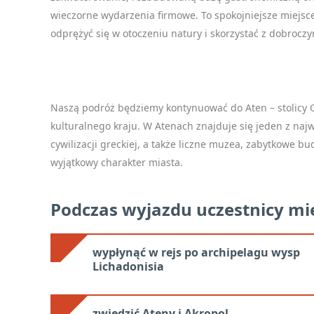
wieczorne wydarzenia firmowe. To spokojniejsze miejsc
odprężyć się w otoczeniu natury i skorzystać z dobrocz
Naszą podróż będziemy kontynuować do Aten – stolicy G
kulturalnego kraju. W Atenach znajduje się jeden z naj
cywilizacji greckiej, a także liczne muzea, zabytkowe bu
wyjątkowy charakter miasta.
Podczas wyjazdu uczestnicy mie
wypłynąć w rejs po archipelagu wysp
Lichadonisia
zwiedzić Ateny i Akropol