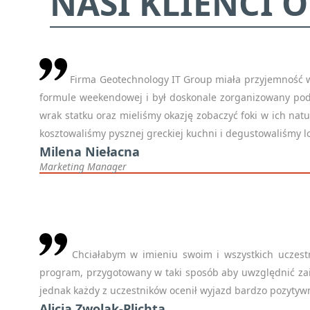
NASI KLIENCI O
Firma Geotechnology IT Group miała przyjemność ws
formule weekendowej i był doskonale zorganizowany pod
wrak statku oraz mieliśmy okazję zobaczyć foki w ich nat
kosztowaliśmy pysznej greckiej kuchni i degustowaliśmy l
Milena Niełacna
Marketing Manager
Chciałabym w imieniu swoim i wszystkich uczestni
program, przygotowany w taki sposób aby uwzględnić zain
jednak każdy z uczestników ocenił wyjazd bardzo pozytyw
Alicja Zwolak-Plichta