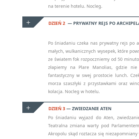
na terenie hotelu. Nocleg.
DZIEŃ 2
PRYWATNY REJS PO ARCHIPEL
Po śniadaniu czeka nas prywatny rejs po 
małych, wulkanicznych wysepek, które powst
ze światem fok rozpoczniemy od 50 minut
złapiemy na Plare Manolias, gdzie nie 
fantastyczny w swej prostocie lunch. Cz
morza szaszłyki z przystawkami oraz wino,
NE
kolacja. Nocleg w hotelu.
— ZAP
DZIEŃ 3
ZWIEDZANIE ATEN
INFOR
Po śniadaniu wyjazd do Aten, zwiedzanie
Teatralna zmiana warty pod Parlamentem
Akropolu skąd roztacza się niezapomniany 