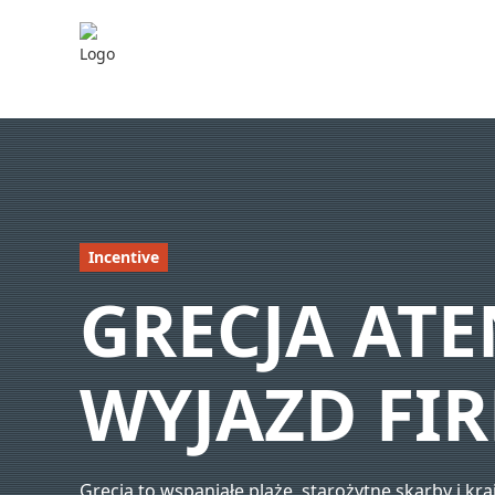
Incentive
GRECJA ATE
WYJAZD FI
Grecja to wspaniałe plaże, starożytne skarby i kra