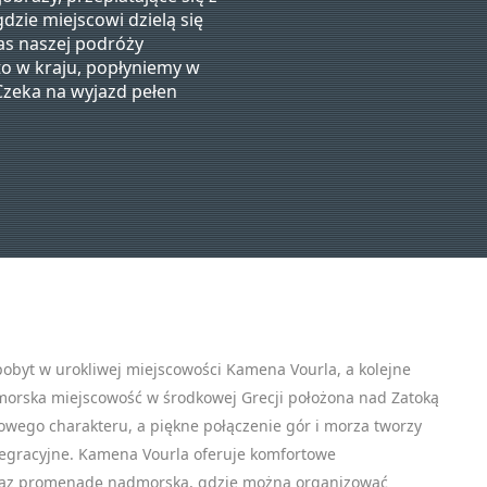
dzie miejscowi dzielą się
as naszej podróży
to w kraju, popłyniemy w
 Czeka na wyjazd pełen
pobyt w urokliwej miejscowości Kamena Vourla, a kolejne
orska miejscowość w środkowej Grecji położona nad Zatoką
kowego charakteru, a piękne połączenie gór i morza tworzy
ntegracyjne. Kamena Vourla oferuje komfortowe
raz promenadę nadmorską, gdzie można organizować