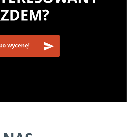
AZDEM?
 po wycenę!