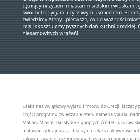
tętniącymi życiem miastami i sielskimi wioskami, g
swoimi tradycjami i życzliwym uśmiechem. Podcz
zwiedzimy Ateny - pierwsze, co do ważności mias
rejs i skosztujemy pysznych dań kuchni greckiej.
niesamowitych wrażeń!
Czeka nas wyjątkowy wyjazd firmowy do Grecji, łączący 
części programu zwiedzanie Aten. Kamena Vourla, nadm
Malian. Miasteczko słynie z gorących źródeł i uzdrowis
malowniczy krajobraz, idealny na relaks i aktywności i
zakwaterowanie, rozbudowaną bazę gastronomiczną o