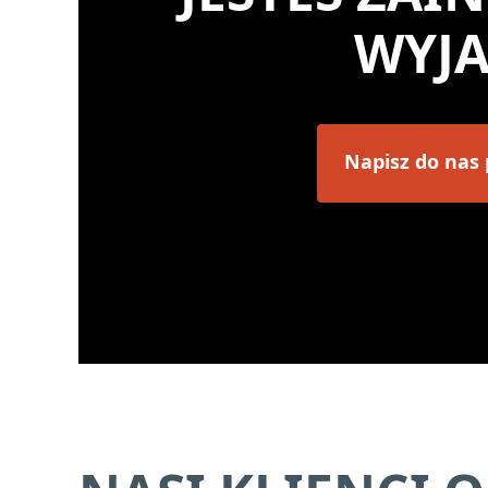
WYJ
Napisz do nas