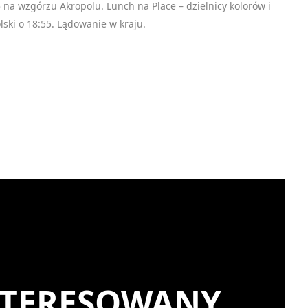
ę na wzgórzu Akropolu. Lunch na Place – dzielnicy kolorów i
olski o 18:55. Lądowanie w kraju.
zam, że zapisując się na newsletter akceptuję politykę prywatnoś
Zapi
INTERESOWANY