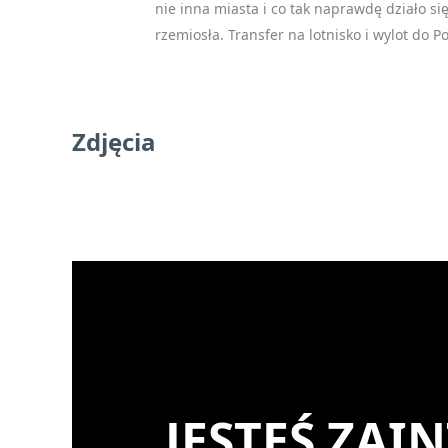
nie inna miasta i co tak naprawdę działo si
rzemiosła. Transfer na lotnisko i wylot do P
Oświadc
Zdjęcia
Please
leave
this
field
empty.
JESTEŚ ZA