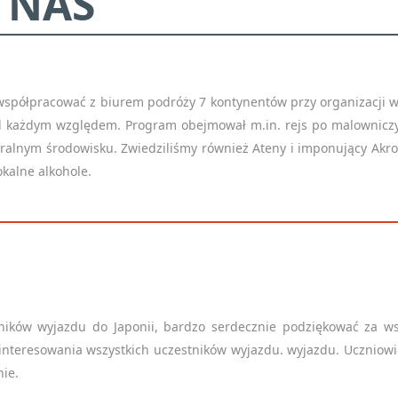
 NAS
półpracować z biurem podróży 7 kontynentów przy organizacji wyj
 każdym względem. Program obejmował m.in. rejs po malowniczy
uralnym środowisku. Zwiedziliśmy również Ateny i imponujący Akrop
okalne alkohole.
ków wyjazdu do Japonii, bardzo serdecznie podziękować za wspa
teresowania wszystkich uczestników wyjazdu. wyjazdu. Uczniowie 
nie.