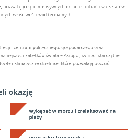
e, pozwalające po intensywnych dniach spotkań i warsztatów
ynnych właściwości wód termalnych.
recji i centrum politycznego, gospodarczego oraz
ważniejszych zabytków świata – Akropol, symbol starożytnej
dowle i klimatyczne dzielnice, które pozwalają poczuć
li okazję
wykąpać w morzu i zrelaksować na
plaży
poznać kulturę grecką