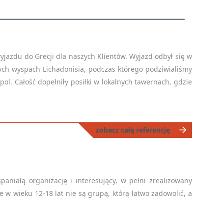
azdu do Grecji dla naszych Klientów. Wyjazd odbył się w
ch wyspach Lichadonisia, podczas którego podziwialiśmy
ol. Całość dopełniły posiłki w lokalnych tawernach, gdzie
arrow_forward
zobacz całą referencję
niałą organizację i interesujący, w pełni zrealizowany
w wieku 12-18 lat nie są grupą, którą łatwo zadowolić, a