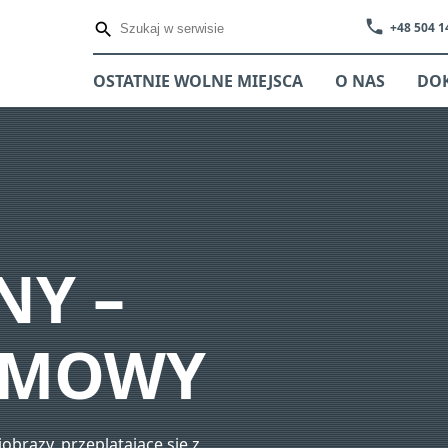
phone
+48 504 1
OSTATNIE WOLNE MIEJSCA
O NAS
DO
NY –
RMOWY
jobrazy, przeplatające się z