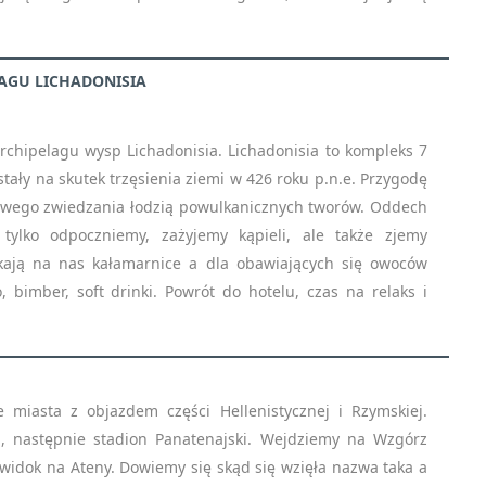
AGU LICHADONISIA
archipelagu wysp Lichadonisia.
Lichadonisia to kompleks 7
ały na skutek trzęsienia ziemi w 426 roku p.n.e. Przygodę
owego zwiedzania łodzią powulkanicznych tworów. Oddech
tylko odpoczniemy, zażyjemy kąpieli, ale także zjemy
ekają na nas kałamarnice a dla obawiających się owoców
 bimber, soft drinki. Powrót do hotelu, czas na relaks i
WSLETTER
ISZ SIĘ, ABY OTRZYMYWAĆ NAJNOWSZ
MACJE
 miasta z objazdem części Hellenistycznej i Rzymskiej.
, następnie stadion Panatenajski. Wejdziemy na Wzgórz
widok na Ateny. Dowiemy się skąd się wzięła nazwa taka a