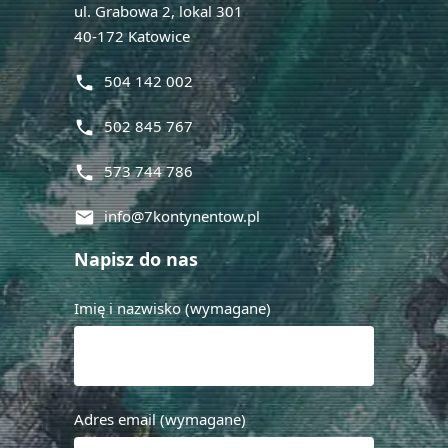
ul. Grabowa 2, lokal 301
40-172 Katowice
504 142 002
phone
502 845 767
phone
573 744 786
phone
info@7kontynentow.pl
mail
Napisz do nas
Imię i nazwisko (wymagane)
Adres email (wymagane)