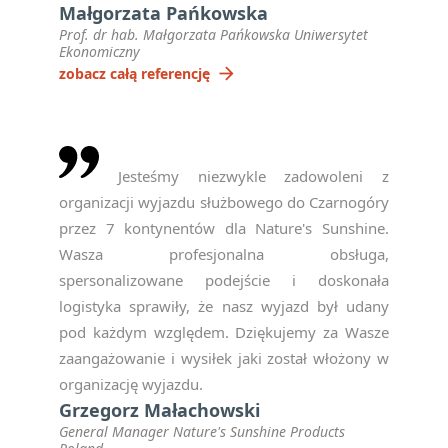
Małgorzata Pańkowska
INFORMACJE
Prof. dr hab. Małgorzata Pańkowska Uniwersytet
Ekonomiczny
arrow_forward
zobacz całą referencję
Oświadczam, że zapisując
się na newsletter
Jesteśmy niezwykle zadowoleni z
akceptuję politykę
organizacji wyjazdu służbowego do Czarnogóry
prywatności RODO
*
przez 7 kontynentów dla Nature's Sunshine.
Wasza profesjonalna obsługa,
notifications_active
Zapisz się
spersonalizowane podejście i doskonała
logistyka sprawiły, że nasz wyjazd był udany
Please
pod każdym względem. Dziękujemy za Wasze
leave
zaangażowanie i wysiłek jaki został włożony w
this
organizację wyjazdu.
field
Grzegorz Małachowski
empty.
General Manager Nature's Sunshine Products