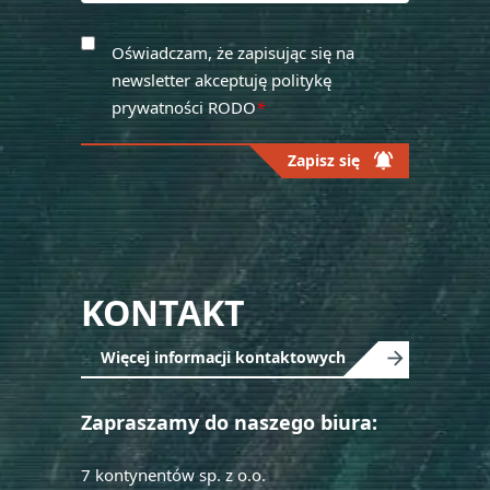
Oświadczam, że zapisując się na
newsletter akceptuję politykę
prywatności RODO
*
notifications_active
Zapisz się
Please
leave
this
field
KONTAKT
empty.
Więcej informacji kontaktowych
Zapraszamy do naszego biura:
7 kontynentów sp. z o.o.