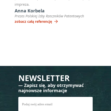
impreza.
Anna Korbela
Prezes Polskiej Izby Rzeczników Patentowych
arrow_forward
zobacz całą referencję
NEWSLETTER
— Zapisz się, aby otrzymywać
najnowsze informacje