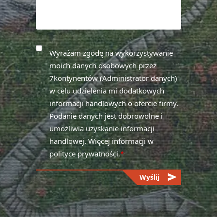
Wyrażam zgodę na wykorzystywanie
moich danych osobowych przez
7kontynentów (Administrator danych)
w celu udzielenia mi dodatkowych
informacji handlowych o ofercie firmy.
Podanie danych jest dobrowolne i
umożliwia uzyskanie informacji
handlowej. Więcej informacji w
polityce prywatności.
*
send
Wyślij
Please
leave