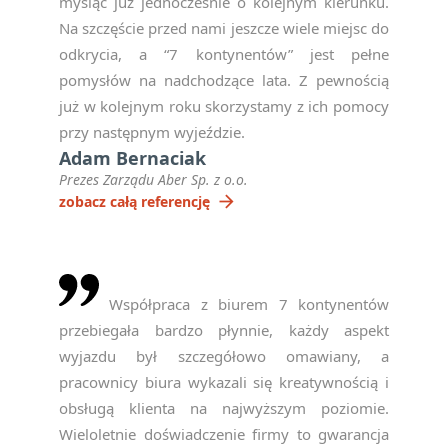
myśląc już jednocześnie o kolejnym kierunku.
Na szczęście przed nami jeszcze wiele miejsc do
odkrycia, a “7 kontynentów” jest pełne
pomysłów na nadchodzące lata. Z pewnością
już w kolejnym roku skorzystamy z ich pomocy
przy następnym wyjeździe.
Adam Bernaciak
Prezes Zarządu Aber Sp. z o.o.
arrow_forward
zobacz całą referencję
Współpraca z biurem 7 kontynentów
przebiegała bardzo płynnie, każdy aspekt
wyjazdu był szczegółowo omawiany, a
pracownicy biura wykazali się kreatywnością i
obsługą klienta na najwyższym poziomie.
Wieloletnie doświadczenie firmy to gwarancja