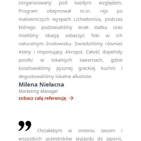
zorganizowany pod każdym względem.
Program obejmował m.in. rejs po
malowniczych wyspach Lichadonisia, podczas
którego podziwialiśmy wrak statku oraz
mieliśmy okazję zobaczyć foki w ich
naturalnym środowisku. Zwiedziliśmy również
Ateny i imponujący Akropol. Całość dopełniły
posiłki w lokalnych tawernach, gdzie
kosztowaliśmy pysznej greckiej kuchni i
degustowaliśmy lokalne alkohole.
Milena Niełacna
Marketing Manager
arrow_forward
zobacz całą referencję
Chciałabym w imieniu swoim i
wszystkich uczestników wyjazdu do Japonii,