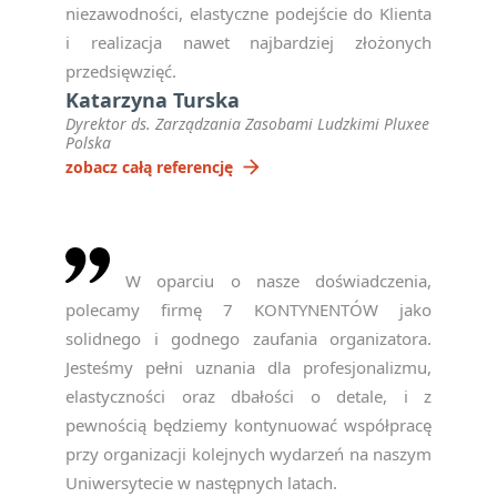
niezawodności, elastyczne podejście do Klienta
i realizacja nawet najbardziej złożonych
przedsięwzięć.
Katarzyna Turska
Dyrektor ds. Zarządzania Zasobami Ludzkimi Pluxee
Polska
arrow_forward
zobacz całą referencję
W oparciu o nasze doświadczenia,
polecamy firmę 7 KONTYNENTÓW jako
solidnego i godnego zaufania organizatora.
Jesteśmy pełni uznania dla profesjonalizmu,
elastyczności oraz dbałości o detale, i z
NEWSLETTER
pewnością będziemy kontynuować współpracę
— ZAPISZ SIĘ, ABY
przy organizacji kolejnych wydarzeń na naszym
OTRZYMYWAĆ
Uniwersytecie w następnych latach.
NAJNOWSZE