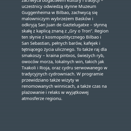
zachwyca bogactwem kultury i tradycji –
uczestnicy odwiedzą słynne Muzeum
Guggenheima w Bilbao, zachwycą się
malowniczym wybrzeżem Basków i
odkryją San Juan de Gaztelugatxe – słynną
skałę z kaplicą znaną z „Gry o Tron”. Region
ten słynie z kosmopolitycznego Bilbao i
San Sebastian, pełnych barów, kafejek i
tętniącego życia ulicznego. To także raj dla
smakoszy – kraina pintxos, świeżych ryb,
owoców morza, lokalnych win, takich jak
Txakoli i Rioja, oraz cydru serwowanego w
tradycyjnych cydrowniach. W programie
przewidziano także wizyty w
renomowanych winnicach, a także czas na
plażowanie i relaks w wyjątkowej
atmosferze regionu.