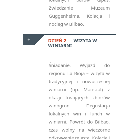
Zwiedzanie Muzeum
Guggenheima. Kolacja i
nocleg w Bilbao.
DZIEŃ 2
WIZYTA W
WINIARNI
Śniadanie. Wyjazd do
regionu La Rioja – wizyta w
tradycyjnej i nowoczesnej
winiarni (np. Mariscal) z
okazji trwających zbiorów
winogron. Degustacja
lokalnych win i lunch w
winiarni. Powrót do Bilbao,
czas wolny na wieczorne
odkrywanie miasta. Kolacja i