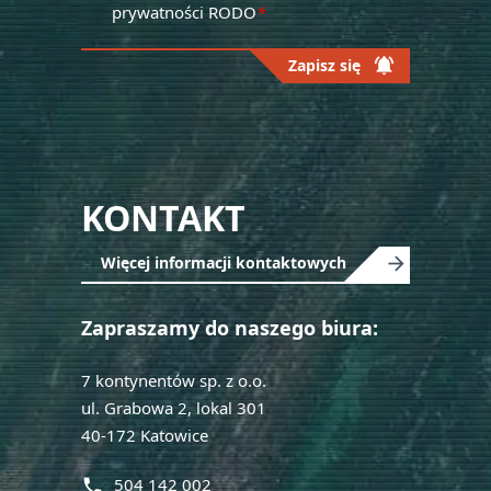
prywatności RODO
*
notifications_active
Zapisz się
Please
leave
this
field
KONTAKT
empty.
Więcej informacji kontaktowych
Zapraszamy do naszego biura:
7 kontynentów sp. z o.o.
ul. Grabowa 2, lokal 301
40-172 Katowice
504 142 002
phone