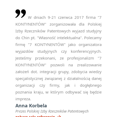
W dniach 9-21 czerwca 2017 firma "7
KONTYNENTÓW" zorganizowała dla Polskiej
Izby Rzeczników Patentowych wyjazd studyjny
do Chin pt. "Własność intelektualna". Polecamy
firmę "7 KONTYNENTÓW" jako organizatora
wyjazdów studyjnych czy konferencyjnych.
Jesteśmy przekonani, ze profesjonalizm "7
KONTYNENTÓW" pozwoli na zrealizowanie
założeń dot. integracji grupy, zdobycia wiedzy
specjalistycznej związanej z działalnością danej
organizacji czy firmy, jak i dogłębnego
poznania kraju, w którym odbywać się będzie
impreza.
Anna Korbela
Prezes Polskiej Izby Rzeczników Patentowych
arrow_forward
zobacz całą referencję