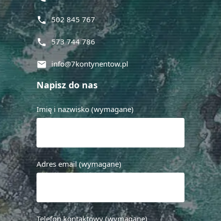
502 845 767
phone
573 744 786
phone
info@7kontynentow.pl
mail
Napisz do nas
Imię i nazwisko (wymagane)
Adres email (wymagane)
Telefon kontaktowy (wymagane)