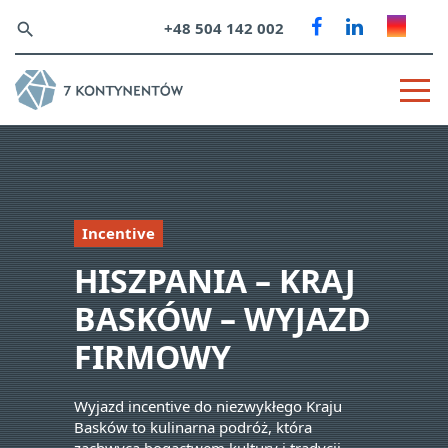
+48 504 142 002
search
Incentive
HISZPANIA – KRAJ
BASKÓW – WYJAZD
FIRMOWY
Wyjazd incentive do niezwykłego Kraju
Basków to kulinarna podróż, która