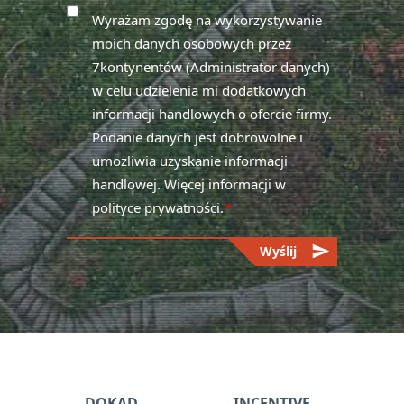
Wyrażam zgodę na wykorzystywanie
moich danych osobowych przez
7kontynentów (Administrator danych)
w celu udzielenia mi dodatkowych
informacji handlowych o ofercie firmy.
Podanie danych jest dobrowolne i
umożliwia uzyskanie informacji
handlowej. Więcej informacji w
polityce prywatności.
*
send
Wyślij
Please
leave
this
field
empty.
DOKĄD
INCENTIVE