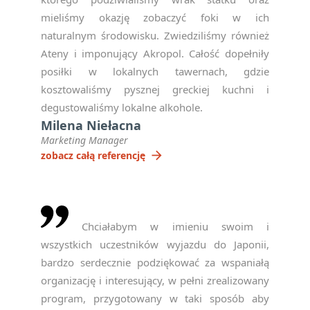
Oświadczam, że zapisując
mieliśmy okazję zobaczyć foki w ich
się na newsletter
naturalnym środowisku. Zwiedziliśmy również
akceptuję politykę
Ateny i imponujący Akropol. Całość dopełniły
prywatności RODO
*
posiłki w lokalnych tawernach, gdzie
kosztowaliśmy pysznej greckiej kuchni i
notifications_active
Zapisz się
degustowaliśmy lokalne alkohole.
Milena Niełacna
Marketing Manager
Please
arrow_forward
zobacz całą referencję
leave
this
field
empty.
Chciałabym w imieniu swoim i
wszystkich uczestników wyjazdu do Japonii,
bardzo serdecznie podziękować za wspaniałą
organizację i interesujący, w pełni zrealizowany
program, przygotowany w taki sposób aby