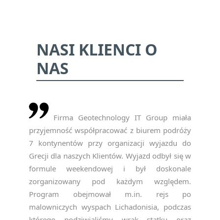
NASI KLIENCI O
NAS
Firma Geotechnology IT Group miała
NEWSLETTER
przyjemność współpracować z biurem podróży
— ZAPISZ SIĘ, ABY
7 kontynentów przy organizacji wyjazdu do
OTRZYMYWAĆ
Grecji dla naszych Klientów. Wyjazd odbył się w
NAJNOWSZE
formule weekendowej i był doskonale
INFORMACJE
zorganizowany pod każdym względem.
Program obejmował m.in. rejs po
malowniczych wyspach Lichadonisia, podczas
którego podziwialiśmy wrak statku oraz