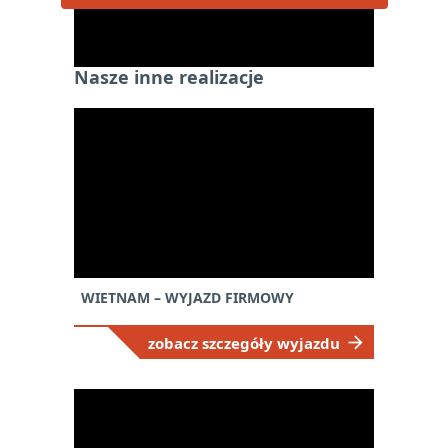
Nasze inne realizacje
NEWSLETTER
— ZAPISZ SIĘ, ABY
WIETNAM – WYJAZD FIRMOWY
OTRZYMYWAĆ
NAJNOWSZE
zobacz szczegóły wyjazdu
INFORMACJE