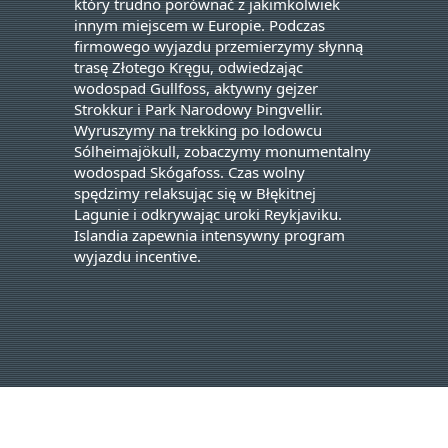
który trudno porównać z jakimkolwiek
innym miejscem w Europie. Podczas
firmowego wyjazdu przemierzymy słynną
trasę Złotego Kręgu, odwiedzając
wodospad Gullfoss, aktywny gejzer
Strokkur i Park Narodowy Þingvellir.
Wyruszymy na trekking po lodowcu
Sólheimajökull, zobaczymy monumentalny
wodospad Skógafoss. Czas wolny
spędzimy relaksując się w Błękitnej
Lagunie i odkrywając uroki Reykjaviku.
Islandia zapewnia intensywny program
wyjazdu incentive.