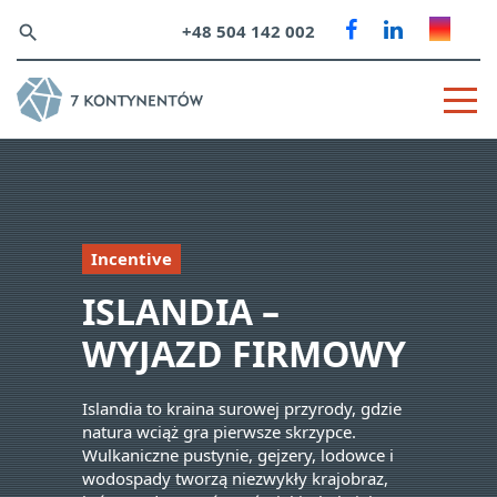
+48 504 142 002
search
Incentive
ISLANDIA –
WYJAZD FIRMOWY
Islandia to kraina surowej przyrody, gdzie
natura wciąż gra pierwsze skrzypce.
Wulkaniczne pustynie, gejzery, lodowce i
wodospady tworzą niezwykły krajobraz,