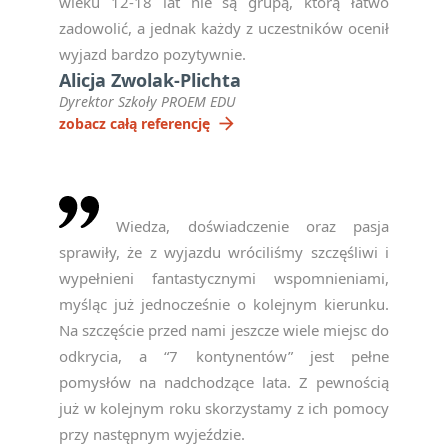
wieku 12-18 lat nie są grupą, którą łatwo
zadowolić, a jednak każdy z uczestników ocenił
wyjazd bardzo pozytywnie.
Alicja Zwolak-Plichta
Dyrektor Szkoły PROEM EDU
arrow_forward
zobacz całą referencję
Wiedza, doświadczenie oraz pasja
sprawiły, że z wyjazdu wróciliśmy szczęśliwi i
wypełnieni fantastycznymi wspomnieniami,
myśląc już jednocześnie o kolejnym kierunku.
Na szczęście przed nami jeszcze wiele miejsc do
odkrycia, a “7 kontynentów” jest pełne
pomysłów na nadchodzące lata. Z pewnością
już w kolejnym roku skorzystamy z ich pomocy
przy następnym wyjeździe.