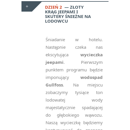
DZIEŃ 2
ZŁOTY
KRĄG JEEPAMI I
SKUTERY ŚNIEŻNE NA
LODOWCU
Śniadanie w hotelu.
Następnie czeka nas
ekscytująca
wycieczka
jeepami
. Pierwszym
punktem programu będzie
imponujący
wodospad
Gullfoss
. Na miejscu
zobaczymy tysiące ton
lodowatej wody
majestatycznie spadającej
do głębokiego wąwozu.
Naszą wycieczkę będziemy