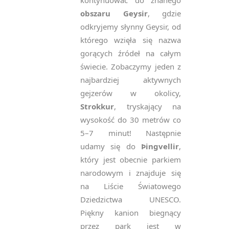
kontynuować do znanego
obszaru Geysir
, gdzie
odkryjemy słynny Geysir, od
którego wzięła się nazwa
gorących źródeł na całym
świecie. Zobaczymy jeden z
najbardziej aktywnych
gejzerów w okolicy,
Strokkur
, tryskający na
wysokość do 30 metrów co
5–7 minut! Następnie
udamy się do
Þingvellir
,
który jest obecnie parkiem
narodowym i znajduje się
na Liście Światowego
Dziedzictwa UNESCO.
Piękny kanion biegnący
przez park jest w