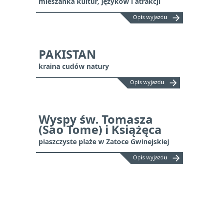
mieszanka kultur, języków i atrakcji
arrow_forward
Opis wyjazdu
PAKISTAN
kraina cudów natury
arrow_forward
Opis wyjazdu
Wyspy św. Tomasza
(Sao Tome) i Książęca
piaszczyste plaże w Zatoce Gwinejskiej
arrow_forward
Opis wyjazdu