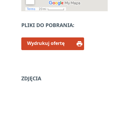
notifications_active
Zapisz się
PLIKI DO POBRANIA:
Please
leave
this
Wydrukuj ofertę
field
empty.
ZDJĘCIA