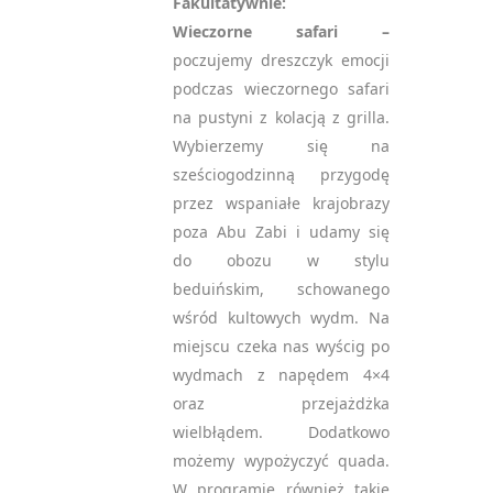
Fakultatywnie:
Wieczorne safari –
poczujemy dreszczyk emocji
podczas wieczornego safari
na pustyni z kolacją z grilla.
Wybierzemy się na
sześciogodzinną przygodę
przez wspaniałe krajobrazy
poza Abu Zabi i udamy się
do obozu w stylu
beduińskim, schowanego
wśród kultowych wydm. Na
miejscu czeka nas wyścig po
wydmach z napędem 4×4
oraz przejażdżka
wielbłądem. Dodatkowo
możemy wypożyczyć quada.
W programie również takie