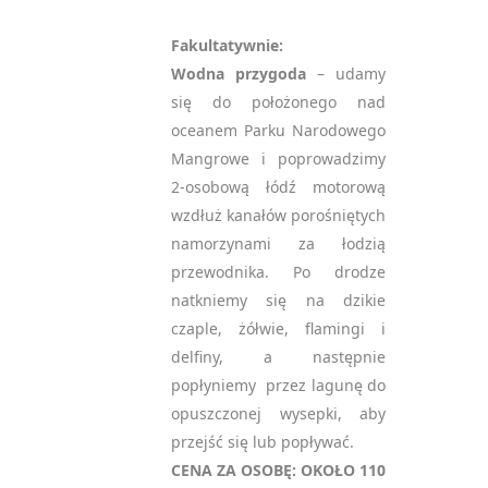
Fakultatywnie:
Wodna przygoda
– udamy
się do położonego nad
oceanem Parku Narodowego
Mangrowe i poprowadzimy
2-osobową łódź motorową
wzdłuż kanałów porośniętych
namorzynami za łodzią
przewodnika. Po drodze
natkniemy się na dzikie
czaple, żółwie, flamingi i
delfiny, a następnie
popłyniemy przez lagunę do
opuszczonej wysepki, aby
przejść się lub popływać.
CENA ZA OSOBĘ: OKOŁO 110