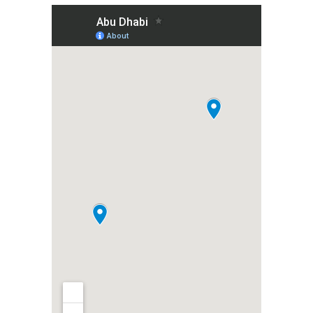
NEWSLETTER
— ZAPISZ SIĘ, ABY
OTRZYMYWAĆ
NAJNOWSZE
INFORMACJE
Oświadczam, że zapisując
się na newsletter
akceptuję politykę
prywatności RODO
*