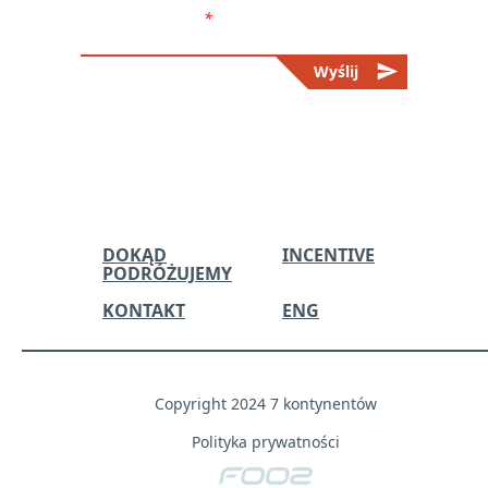
prywatności.
*
send
Wyślij
Please
leave
this
field
empty.
DOKĄD
INCENTIVE
PODRÓŻUJEMY
KONTAKT
ENG
Copyright 2024 7 kontynentów
Polityka prywatności