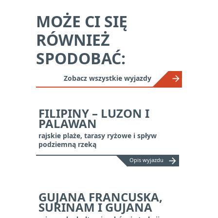
MOŻE CI SIĘ
RÓWNIEŻ
SPODOBAĆ:
Zobacz wszystkie wyjazdy
FILIPINY – LUZON I
PALAWAN
rajskie plaże, tarasy ryżowe i spływ
podziemną rzeką
arrow_forward
Opis wyjazdu
GUJANA FRANCUSKA,
SURINAM I GUJANA