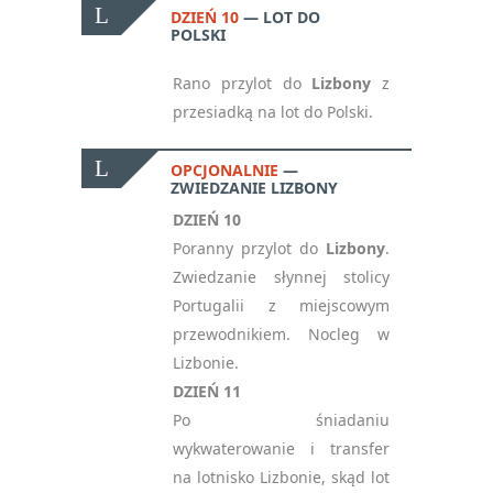
DZIEŃ 10
LOT DO
Oświadczam, że zapisując
POLSKI
się na newsletter
akceptuję politykę
Rano przylot do
Lizbony
z
prywatności RODO
*
przesiadką na lot do Polski.
notifications_active
Zapisz się
OPCJONALNIE
ZWIEDZANIE LIZBONY
DZIEŃ 10
Please
Poranny przylot do
Lizbony
.
leave
Zwiedzanie słynnej stolicy
this
Portugalii z miejscowym
field
przewodnikiem. Nocleg w
empty.
Lizbonie.
DZIEŃ 11
Po śniadaniu
wykwaterowanie i transfer
na lotnisko Lizbonie, skąd lot