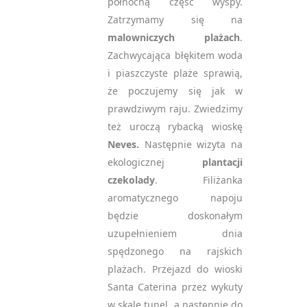
północną część wyspy.
Zatrzymamy się na
malowniczych plażach
.
Zachwycająca błękitem woda
i piaszczyste plaże sprawią,
że poczujemy się jak w
prawdziwym raju. Zwiedzimy
też uroczą rybacką wioskę
Neves.
Następnie wizyta na
ekologicznej
plantacji
czekolady
. Filiżanka
aromatycznego napoju
będzie doskonałym
uzupełnieniem dnia
spędzonego na rajskich
plażach. Przejazd do wioski
Santa Caterina przez wykuty
w skale tunel, a następnie do