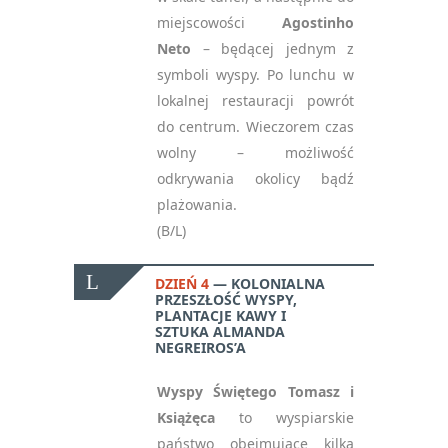
miejscowości
Agostinho
Neto
– będącej jednym z
symboli wyspy. Po lunchu w
lokalnej restauracji powrót
do centrum. Wieczorem czas
wolny – możliwość
odkrywania okolicy bądź
plażowania.
(B/L)
DZIEŃ 4
KOLONIALNA
PRZESZŁOŚĆ WYSPY,
PLANTACJE KAWY I
SZTUKA ALMANDA
NEGREIROS’A
Wyspy Świętego Tomasz i
Książęca
to
wyspiarskie
państwo obejmujące kilka