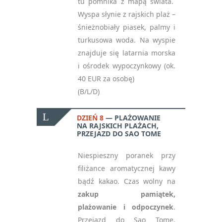
tu pomnika z mapą świata.
Wyspa słynie z rajskich plaż –
śnieżnobiały piasek, palmy i
turkusowa woda. Na wyspie
znajduje się latarnia morska
i ośrodek wypoczynkowy (ok.
40 EUR za osobę)
(B/L/D)
DZIEŃ 8
PLAŻOWANIE
NA RAJSKICH PLAŻACH,
PRZEJAZD DO SAO TOME
Niespieszny poranek przy
filiżance aromatycznej kawy
bądź kakao. Czas wolny na
zakup pamiątek,
plażowanie i odpoczynek
.
Przejazd do Sao Tome.