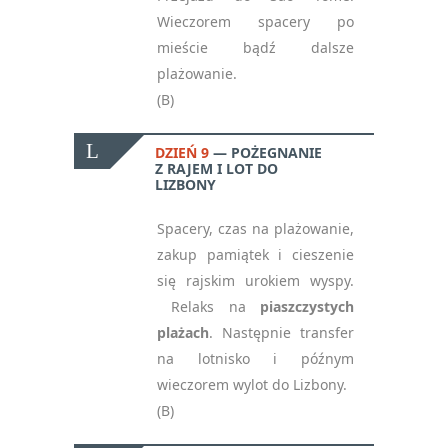
Wieczorem spacery po
mieście bądź dalsze
plażowanie.
(B)
DZIEŃ 9
POŻEGNANIE
Z RAJEM I LOT DO
LIZBONY
Spacery, czas na plażowanie,
NEWSLETTER
zakup pamiątek i cieszenie
się rajskim urokiem wyspy.
— ZAPISZ SIĘ, ABY
OTRZYMYWAĆ
Relaks na
piaszczystych
NAJNOWSZE
plażach
.
Następnie transfer
INFORMACJE
na lotnisko i późnym
wieczorem wylot do Lizbony.
(B)