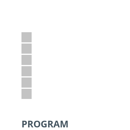
od 1450 EUR + OPŁATA
ZA BILET LOTNICZY
Jeśli podoba Ci się ten program i masz
jeszcze jakieś pytania – napisz do nas.
Adventure
Dzika przyroda
Plaża
Poza szlakiem
Sporty wodne
Z dziećmi
PROGRAM