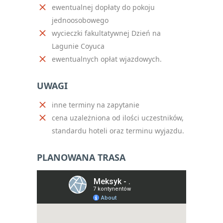
ewentualnej dopłaty do pokoju
jednoosobowego
wycieczki fakultatywnej Dzień na
Lagunie Coyuca
ewentualnych opłat wjazdowych.
UWAGI
inne terminy na zapytanie
cena uzależniona od ilości uczestników,
standardu hoteli oraz terminu wyjazdu.
PLANOWANA TRASA