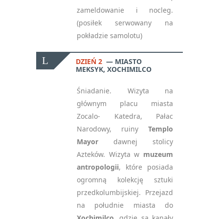
zameldowanie i nocleg.
(posiłek serwowany na
pokładzie samolotu)
DZIEŃ 2
MIASTO
MEKSYK, XOCHIMILCO
Śniadanie. Wizyta na
głównym placu miasta
Zocalo- Katedra, Pałac
Narodowy, ruiny
Templo
Mayor
dawnej stolicy
Azteków. Wizyta w
muzeum
antropologii
, które posiada
ogromną kolekcję sztuki
przedkolumbijskiej. Przejazd
na południe miasta do
Xochimilco
, gdzie są kanały