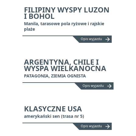
FILIPINY WYSPY LUZON
I BOHOL
Manila, tarasowe pola ryżowe i rajskie
plaże
arrow_forward
Opis wyjazdu
ARGENTYNA, CHILE I
WYSPA WIELKANOCNA
PATAGONIA, ZIEMIA OGNISTA
arrow_forward
Opis wyjazdu
KLASYCZNE USA
amerykański sen (trasa nr 5)
arrow_forward
Opis wyjazdu