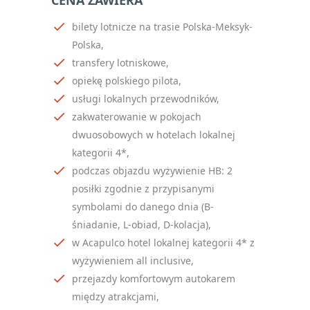
CENA ZAWIERA
Oświadczam, że zapisując
bilety lotnicze na trasie Polska-Meksyk-
się na newsletter
Polska,
akceptuję politykę
transfery lotniskowe,
prywatności RODO
*
opiekę polskiego pilota,
usługi lokalnych przewodników,
notifications_active
Zapisz się
zakwaterowanie w pokojach
dwuosobowych w hotelach lokalnej
Please
kategorii 4*,
leave
podczas objazdu wyżywienie HB: 2
this
posiłki zgodnie z przypisanymi
field
symbolami do danego dnia (B-
empty.
śniadanie, L-obiad, D-kolacja),
w Acapulco hotel lokalnej kategorii 4* z
wyżywieniem all inclusive,
przejazdy komfortowym autokarem
między atrakcjami,