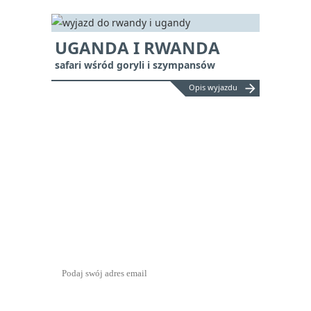
UGANDA I RWANDA
safari wśród goryli i szympansów
arrow_forward
Opis wyjazdu
NEWSLETTER
— Zapisz się, aby otrzymywać
najnowsze informacje