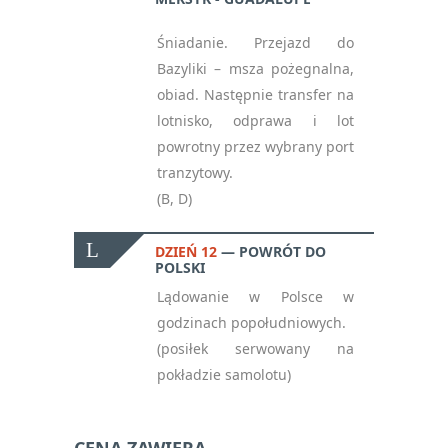
Śniadanie. Przejazd do
Bazyliki – msza pożegnalna,
obiad. Następnie transfer na
lotnisko, odprawa i lot
powrotny przez wybrany port
tranzytowy.
(B, D)
NEWSLETTER
DZIEŃ 12
POWRÓT DO
POLSKI
— ZAPISZ SIĘ, ABY
Lądowanie w Polsce w
OTRZYMYWAĆ
godzinach popołudniowych.
NAJNOWSZE
INFORMACJE
(posiłek serwowany na
pokładzie samolotu)