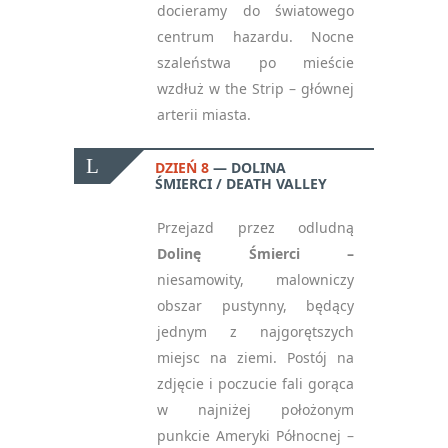
docieramy do światowego
centrum hazardu.
Nocne
szaleństwa po mieście
wzdłuż w the Strip – głównej
arterii miasta.
DZIEŃ 8
DOLINA
ŚMIERCI / DEATH VALLEY
Przejazd przez odludną
Dolinę Śmierci –
niesamowity, malowniczy
obszar pustynny, będący
jednym z najgorętszych
miejsc na ziemi. Postój na
zdjęcie i poczucie fali gorąca
w najniżej położonym
punkcie Ameryki Północnej –