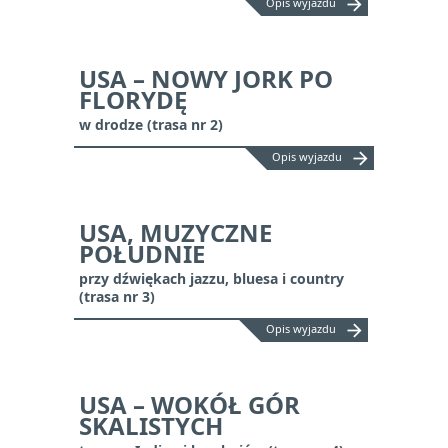
arrow_forward
Opis wyjazdu
USA – NOWY JORK PO
FLORYDĘ
w drodze (trasa nr 2)
arrow_forward
Opis wyjazdu
USA, MUZYCZNE
POŁUDNIE
przy dźwiękach jazzu, bluesa i country
(trasa nr 3)
arrow_forward
Opis wyjazdu
USA – WOKÓŁ GÓR
SKALISTYCH