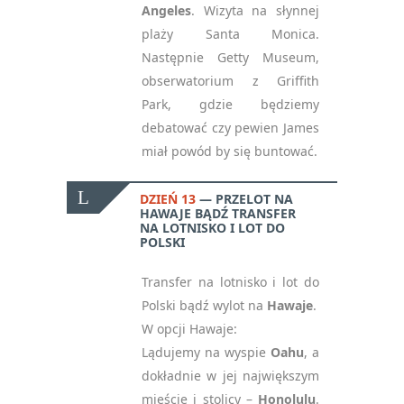
Angeles
. Wizyta na słynnej
plaży Santa Monica.
Następnie Getty Museum,
obserwatorium z Griffith
Park, gdzie będziemy
debatować czy pewien James
miał powód by się buntować.
DZIEŃ 13
PRZELOT NA
HAWAJE BĄDŹ TRANSFER
NA LOTNISKO I LOT DO
POLSKI
Transfer na lotnisko i lot do
Polski bądź w
ylot na
Hawaje
.
W opcji Hawaje:
Lądujemy na wyspie
Oahu
, a
dokładnie w jej największym
mieście i stolicy –
Honolulu
.