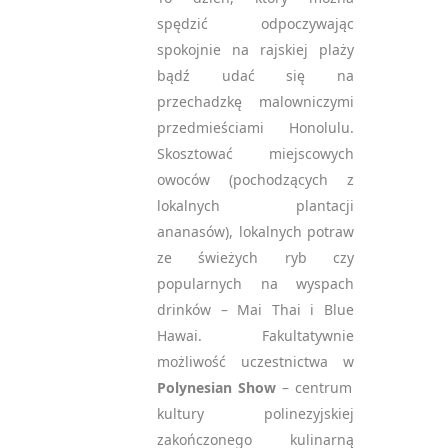
spędzić odpoczywając
spokojnie na rajskiej plaży
bądź udać się na
przechadzkę malowniczymi
przedmieściami Honolulu.
Skosztować miejscowych
owoców (pochodzących z
lokalnych plantacji
ananasów), lokalnych potraw
NEWSLETTER
ze świeżych ryb czy
— ZAPISZ SIĘ, ABY
popularnych na wyspach
OTRZYMYWAĆ
drinków – Mai Thai i Blue
NAJNOWSZE
Hawai. Fakultatywnie
INFORMACJE
możliwość uczestnictwa w
Polynesian Show
– centrum
kultury polinezyjskiej
zakończonego kulinarną