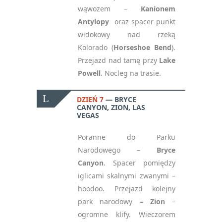
wąwozem –
Kanionem
Antylopy
oraz spacer punkt
widokowy nad rzeką
Kolorado (
Horseshoe Bend
).
Przejazd nad tamę przy
Lake
Powell
. Nocleg na trasie.
DZIEŃ 7
BRYCE
CANYON, ZION, LAS
VEGAS
Poranne do Parku
Narodowego –
Bryce
Canyon
. Spacer pomiędzy
iglicami skalnymi zwanymi –
hoodoo. Przejazd kolejny
park narodowy
– Zion
–
ogromne klify. Wieczorem