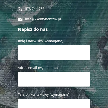
573 744 786
phone
info@7kontynentow.pl
mail
Napisz do nas
Imię i nazwisko (wymagane)
Adres email (wymagane)
Telefon kontaktowy (wymagane)