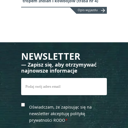
tropem Indian i kowbojów (trasa nr 4)
arrow_forward
Opis wyjazdu
NEWSLETTER
— Zapisz się, aby otrzymywać
najnowsze informacje
Oświadczam, że zapisując się na
newsletter akceptuję politykę
prywatności RODO
*