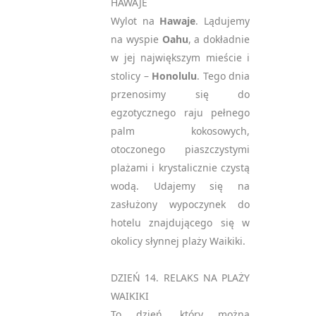
HAWAJE
Wylot na
Hawaje
. Lądujemy
na wyspie
Oahu
, a dokładnie
w jej największym mieście i
stolicy –
Honolulu
. Tego dnia
przenosimy się do
egzotycznego raju pełnego
palm kokosowych,
otoczonego piaszczystymi
plażami i krystalicznie czystą
wodą. Udajemy się na
zasłużony wypoczynek do
hotelu znajdującego się w
okolicy słynnej plaży Waikiki.
DZIEŃ 14. RELAKS NA PLAŻY
WAIKIKI
To dzień, który można