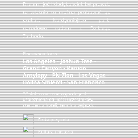
Dream - jeśli kiedykolwiek był prawdą
to właśnie tu można próbować go
szukać. Najsłynniejsze parki
narodowe rodem z Dzikiego
Zachodu.
Planowana trasa
Los Angeles - Joshua Tree -
Grand Canyon - Kanion
Antylopy - PN Zion - Las Vegas -
Dolina Śmierci - San Francisco
*Ostateczna cena wyjazdu jest
uzależniona od ilości uczestników,
standardu hoteli, terminu wyjazdu.
Dzika przyroda
Kultura i historia