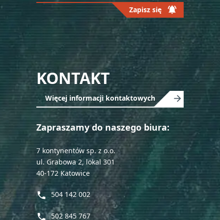
notifications_active
Zapisz się
Please
leave
this
field
KONTAKT
empty.
Więcej informacji kontaktowych
Zapraszamy do naszego biura:
7 kontynentów sp. z o.o.
ul. Grabowa 2, lokal 301
40-172 Katowice
504 142 002
phone
502 845 767
phone