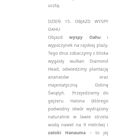
ucztą.
Oświadczam, że zapisując
się na newsletter
DZIEŃ 15. OBJAZD WYSPY
akceptuję politykę
OAHU
prywatności RODO
*
Objazd
wyspy Oahu
i
wypoczynek na rajskiej plaży.
notifications_active
Zapisz się
Tego dnia zobaczymy z bliska
wygasły wulkan Diamond
Please
Head, odwiedzimy plantację
leave
ananasów oraz
this
majestatyczną Dolinę
field
Świątyń. Przejedziemy do
empty.
gejzeru Halona (którego
podwodny otwór wydrążony
naturalnie w lawie strzela
wodą nawet na 9 metrów) i
zatoki Hanauma
– to jej