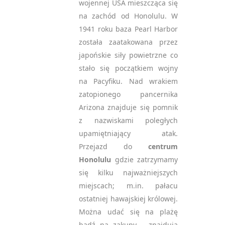
wojennej USA mieszcząca się
na zachód od Honolulu. W
1941 roku baza Pearl Harbor
została zaatakowana przez
japońskie siły powietrzne co
stało się początkiem wojny
na Pacyfiku. Nad wrakiem
zatopionego pancernika
Arizona znajduje się pomnik
z nazwiskami poległych
upamiętniający atak.
Przejazd do
centrum
Honolulu
gdzie zatrzymamy
się kilku najważniejszych
miejscach; m.in. pałacu
ostatniej hawajskiej królowej.
Można udać się na plażę
bądź na zakupy – znajdują