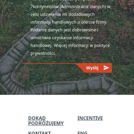
7kontynentów (Administrator danych) w
celu udzielenia mi dodatkowych
informacji handlowych o ofercie firmy.
Podanie danych jest dobrowolne i
umożliwia uzyskanie informacji
handlowej. Więcej informacji w polityce
prywatności.
*
send
Wyślij
Please
leave
this
field
empty.
DOKĄD
INCENTIVE
PODRÓŻUJEMY
KONTAKT
ENG