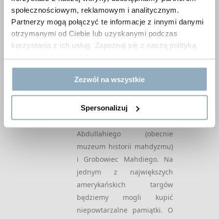
wodami Jeziora Nasera i
społecznościowym, reklamowym i analitycznym.
Oświadczam, że zapisując
przeniesione w całości
Partnerzy mogą połączyć te informacje z innymi danymi
się na newsletter
antyczne świątynie.
otrzymanymi od Ciebie lub uzyskanymi podczas
akceptuję politykę
Zobaczymy też
Pałac
korzystania z ich usług. Zapoznaj się z naszą polityką
prywatności RODO
*
prywatności:
https://7kontynentow.pl/polityka-
Prezydencki i
przekroczymy
prywatnosci/
miejsce gdzie łączy się ze
notifications_active
Zapisz się
Zezwól na wszystkie
sobą Biały i Niebieski Nil.
Zwiedzimy
Omdurman
–
Please
Spersonalizuj
dawną stolicę Sudanu.
leave
Zobaczymy Dom Kalifa
this
Abdullahiego (obecnie
field
muzeum historii mahdyzmu)
empty.
i Grobowiec Mahdiego. Na
jednym z największych
amerykańskich targów
będziemy mogli kupić
niepowtarzalne pamiątki. O