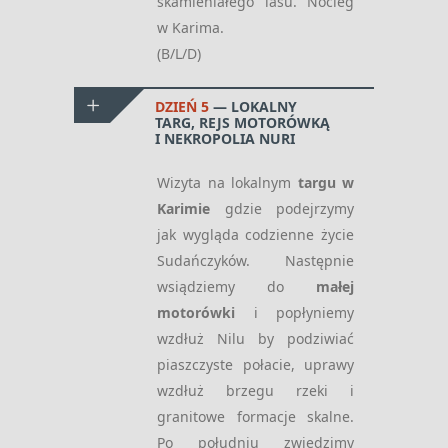
skamieniałego lasu. Nocleg
w Karima.
(B/L/D)
DZIEŃ 5
LOKALNY
TARG, REJS MOTORÓWKĄ
I NEKROPOLIA NURI
Wizyta na lokalnym
targu w
Karimie
gdzie podejrzymy
jak wygląda codzienne życie
Sudańczyków. Następnie
wsiądziemy do
małej
motorówki
i popłyniemy
wzdłuż Nilu by podziwiać
piaszczyste połacie, uprawy
wzdłuż brzegu rzeki i
granitowe formacje skalne.
Po południu zwiedzimy