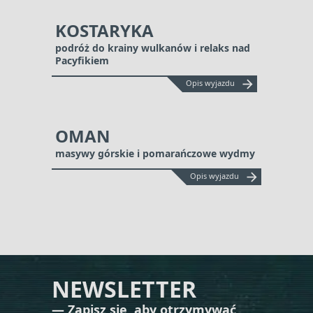
KOSTARYKA
podróż do krainy wulkanów i relaks nad
Pacyfikiem
arrow_forward
Opis wyjazdu
OMAN
masywy górskie i pomarańczowe wydmy
arrow_forward
Opis wyjazdu
NEWSLETTER
— Zapisz się, aby otrzymywać