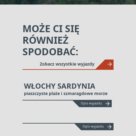
MOŻE CI SIĘ
RÓWNIEŻ
SPODOBAĆ:
Zobacz wszystkie wyjazdy
WŁOCHY SARDYNIA
piaszczyste plaże i szmaragdowe morze
arrow_forward
Opis wyjazdu
arrow_forward
Opis wyjazdu