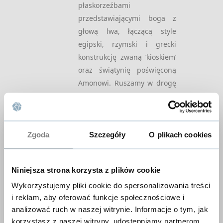
płaskorzeźbami
przedstawiającymi boga z
głową lwa, łączącą style
egipski, rzymski i grecki
konstrukcję zwaną ‘kioskiem’
oraz świątynię poświęconą
Amonowi. Ruszamy w drogę
powrotną do Chartumu.
Nocleg.
NEWSLETTER
(B/L)
Zgoda
Szczegóły
O plikach cookies
— ZAPISZ SIĘ, ABY
DZIEŃ 10
ZWIEDZANIE
OTRZYMYWAĆ
CHARTUM
NAJNOWSZE
Niniejsza strona korzysta z plików cookie
INFORMACJE
Po śniadaniu odwiedzimy
Wykorzystujemy pliki cookie do spersonalizowania treści
Muzeum Narodowe
, w
i reklam, aby oferować funkcje społecznościowe i
którym znajdują się m.in.
analizować ruch w naszej witrynie. Informacje o tym, jak
uratowane przed zalaniem
korzystasz z naszej witryny, udostępniamy partnerom