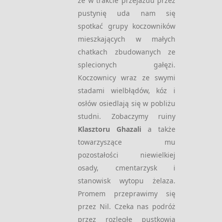
że w trakcie przejazdu przez
pustynię uda nam się
spotkać grupy koczowników
mieszkających w małych
chatkach zbudowanych ze
splecionych gałęzi.
Koczownicy wraz ze swymi
stadami wielbłądów, kóz i
osłów osiedlają się w pobliżu
studni. Zobaczymy ruiny
Klasztoru Ghazali
a także
towarzyszące mu
pozostałości niewielkiej
osady, cmentarzysk i
stanowisk wytopu żelaza.
Promem przeprawimy się
przez Nil. Czeka nas podróż
przez rozległe pustkowia