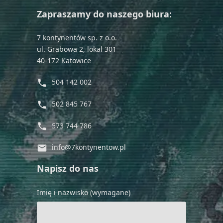
Zapraszamy do naszego biura:
7 kontynentów sp. z o.o.
ul. Grabowa 2, lokal 301
40-172 Katowice
504 142 002
phone
502 845 767
phone
573 744 786
phone
info@7kontynentow.pl
mail
Napisz do nas
Imię i nazwisko (wymagane)