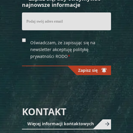
najnowsze informacje
Oświadczam, że zapisując się na
newsletter akceptuję politykę
prywatności RODO
*
notifications_active
Zapisz się
Please
leave
this
field
KONTAKT
empty.
Więcej informacji kontaktowych