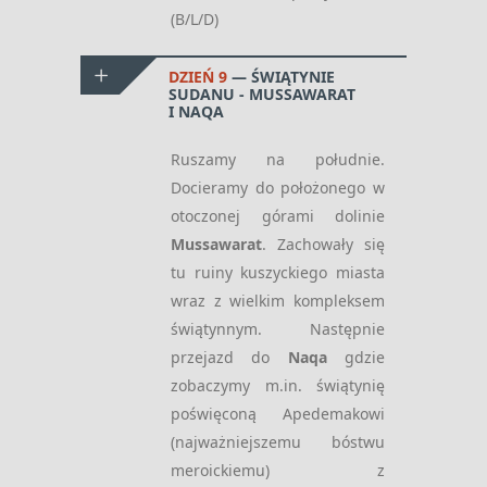
(B/L/D)
DZIEŃ 9
ŚWIĄTYNIE
SUDANU - MUSSAWARAT
I NAQA
Ruszamy na południe.
Docieramy do położonego w
otoczonej górami dolinie
Mussawarat
. Zachowały się
tu ruiny kuszyckiego miasta
wraz z wielkim kompleksem
świątynnym. Następnie
przejazd do
Naqa
gdzie
zobaczymy m.in. świątynię
poświęconą Apedemakowi
(najważniejszemu bóstwu
meroickiemu) z