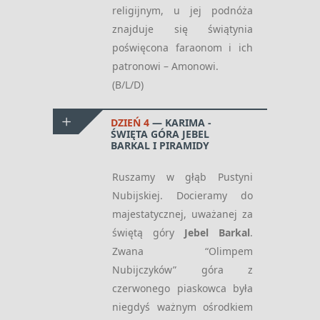
religijnym, u jej podnóża
znajduje się świątynia
poświęcona faraonom i ich
patronowi – Amonowi.
(B/L/D)
DZIEŃ 4
KARIMA -
ŚWIĘTA GÓRA JEBEL
BARKAL I PIRAMIDY
Ruszamy w głąb Pustyni
Nubijskiej. Docieramy do
majestatycznej, uważanej za
świętą góry
Jebel Barkal
.
Zwana “Olimpem
Nubijczyków” góra z
czerwonego piaskowca była
niegdyś ważnym ośrodkiem