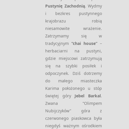
Pustynię Zachodnią
. Wydmy
i bezkres pustynnego
krajobrazu robią
niesamowite wrażenie.
Zatrzymamy się w
tradycyjnym
“chai house”
–
herbaciarni na pustyni,
gdzie miejscowi zatrzymują
się na szybki posiłek i
odpoczynek. Dziś dotrzemy
do małego miasteczka
Karima położonego u stóp
świętej góry
Jebel Barkal
.
Zwana “Olimpem
Nubijczyków” góra z
czerwonego piaskowca była
niegdyś ważnym ośrodkiem