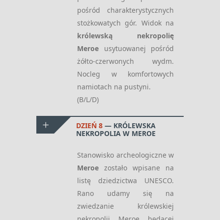
pośród charakterystycznych
stożkowatych gór. Widok na
królewską nekropolię
Meroe
usytuowanej pośród
żółto-czerwonych wydm.
Nocleg w komfortowych
namiotach na pustyni.
(B/L/D)
DZIEŃ 8
KRÓLEWSKA
NEKROPOLIA W MEROE
Stanowisko archeologiczne w
Meroe
zostało wpisane na
listę dziedzictwa UNESCO.
Rano udamy się na
zwiedzanie królewskiej
nekropolii Meroe będącej