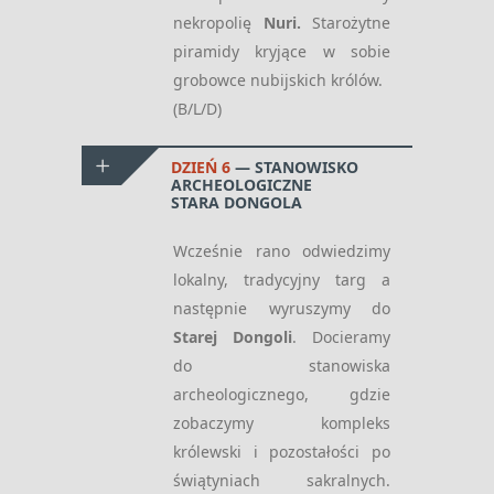
nekropolię
Nuri.
Starożytne
piramidy kryjące w sobie
grobowce nubijskich królów.
(B/L/D)
DZIEŃ 6
STANOWISKO
ARCHEOLOGICZNE
STARA DONGOLA
Wcześnie rano odwiedzimy
lokalny, tradycyjny targ a
następnie wyruszymy do
Starej Dongoli
. Docieramy
do stanowiska
archeologicznego, gdzie
zobaczymy kompleks
królewski i pozostałości po
świątyniach sakralnych.