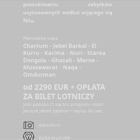
poszukiwaniu zabytków
usytuowanych wzdłuż wijącego się
Nilu.
Planowana trasa
Chartum - Jebel Barkal - El
Kurru - Karima - Nuri - Starea
Dongola - Ghazali - Meroe -
Mussawarat - Naqa -
Omdurman
od 2290 EUR + OPŁATA
ZA BILET LOTNICZY
Jeśli podoba Ci się ten program i masz
jeszcze jakieś pytania – napisz do nas.
Adventure
Dzika przyroda