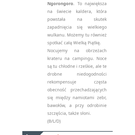
Ngorongoro
. To największa
na świecie kaldera, która
powstała na skutek
zapadnięcia się wielkiego
wulkanu. Możemy tu również
spotkać całą Wielką Piątkę.
Nocujemy na obrzeżach
krateru na campingu. Noce
są tu chłodne i rześkie, ale te
drobne niedogodności
rekompensuje częsta
obecność przechadzających
się między namiotami zebr,
bawołów, a przy odrobinie
szczęścia, także słoni.
(B/L/D)