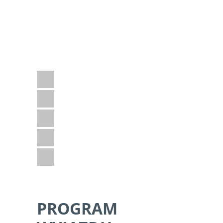
od 8500 PLN + OPŁATA
ZA BILET LOTNICZY
Jeśli podoba Ci się ten program i masz
jeszcze jakieś pytania – napisz do nas.
Adventure
Dzika przyroda
Plaża
Safari
Z dziećmi
PROGRAM