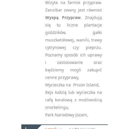
Wizyta na farmie przypraw.
Zanzibar zwany jest również
Wyspą Przypraw
. Znajdują
się tu liczne plantacje
goździków, gałki
muszkatołowej, wanilii, trawy
cytrynowej czy pieprzu.
Poznamy sposób ich uprawy
i zastosowanie oraz
będziemy mogli zakupić
NEWSLETTER
cenne przyprawy,
— ZAPISZ SIĘ, ABY
Wycieczka na Prison Island,
OTRZYMYWAĆ
Rejs łodzią lub wycieczka na
NAJNOWSZE
INFORMACJE
rafę koralową z możliwością
snorkelingu,
Park Narodowy Jozani,