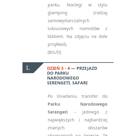
parku. Noclegi w stylu
glamping (rodzaj
samowystarczalnych
luksusowych namiotów z
łóżkiem. Na zdjęciu na dole
przykład).
(B/L/D)
DZIEŃ 3 - 4
PRZEJAZD
DO PARKU
NARODOWEGO
SERENGETI. SAFARI
Po śniadaniu transfer do
Parku Narodowego
Serengeti
– jednego z
największych i najbardziej
znanych obszarów
chronionych na świecie. Ze