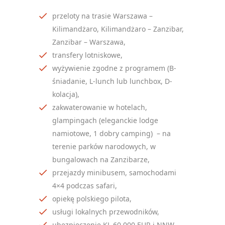
przeloty na trasie Warszawa –
Kilimandżaro, Kilimandżaro – Zanzibar,
Zanzibar – Warszawa,
transfery lotniskowe,
wyżywienie zgodne z programem (B-
śniadanie, L-lunch lub lunchbox,
D-
kolacja),
zakwaterowanie w hotelach,
glampingach (eleganckie lodge
namiotowe, 1 dobry camping) – na
terenie parków narodowych, w
bungalowach na Zanzibarze,
przejazdy minibusem, samochodami
4×4 podczas safari,
opiekę polskiego pilota,
usługi lokalnych przewodników,
ubezpieczenie KL 60 000 EUR i NNW