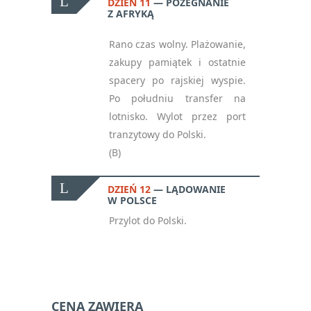
DZIEŃ 11
POŻEGNANIE
Z AFRYKĄ
Oświadczam, że zapisując
się na newsletter
Rano czas wolny. Plażowanie,
akceptuję politykę
zakupy pamiątek i ostatnie
prywatności RODO
*
spacery po rajskiej wyspie.
Po południu transfer na
notifications_active
Zapisz się
lotnisko. Wylot przez port
tranzytowy do Polski.
Please
(B)
leave
this
DZIEŃ 12
LĄDOWANIE
field
W POLSCE
empty.
Przylot do Polski.
CENA ZAWIERA