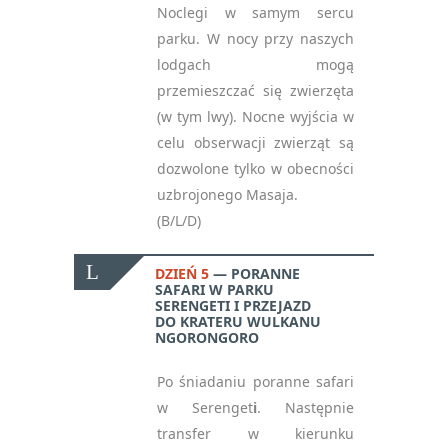
Noclegi w samym sercu
parku. W nocy przy naszych
lodgach mogą
przemieszczać się zwierzęta
(w tym lwy). Nocne wyjścia w
celu obserwacji zwierząt są
dozwolone tylko w obecności
uzbrojonego Masaja.
(B/L/D)
DZIEŃ 5
PORANNE
SAFARI W PARKU
SERENGETI I PRZEJAZD
DO KRATERU WULKANU
NGORONGORO
Po śniadaniu poranne safari
w Serenget
i
. Następnie
transfer w kierunku