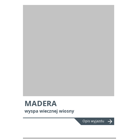
MADERA
wyspa wiecznej wiosny
arrow_forward
Opis wyjazdu