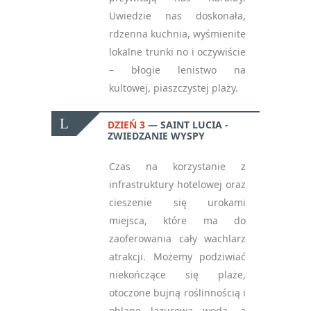
Uwiedzie nas doskonała,
rdzenna kuchnia, wyśmienite
lokalne trunki no i oczywiście
– błogie lenistwo na
kultowej, piaszczystej plaży.
DZIEŃ 3
SAINT LUCIA -
ZWIEDZANIE WYSPY
Czas na korzystanie z
infrastruktury hotelowej oraz
cieszenie się urokami
miejsca, które ma do
zaoferowania cały wachlarz
atrakcji. Możemy podziwiać
niekończące się plaże,
otoczone bujną roślinnością i
oblane lazurową wodą, a