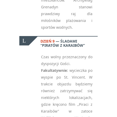
mieszkańców. Archipelag
Oświadczam, że zapisując
Grenadyn stanowi
się na newsletter
prawdziwy raj dla
akceptuję politykę
miłośników plażowania i
prywatności RODO
*
sportów wodnych.
notifications_active
Zapisz się
DZIEŃ 9
ŚLADAMI
“PIRATÓW Z KARAIBÓW”
Please
Czas wolny przeznaczony do
leave
dyspozycji Gości.
this
Fakultatywnie:
wycieczka po
field
wyspie po St. Vincent. W
empty.
trakcie objazdu będziemy
również zatrzymywać się
niektórych lokalizacjach,
gdzie kręcono film „Piraci z
Karaibów” w zatoce