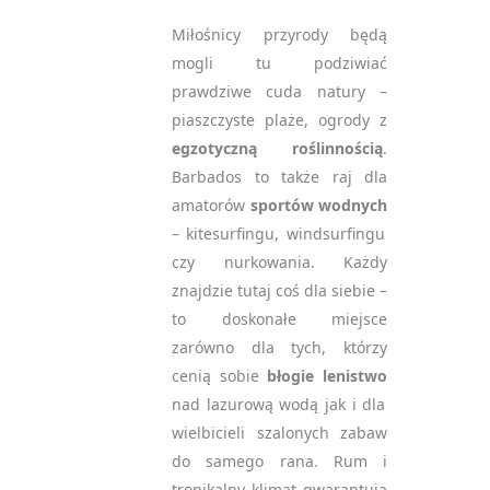
Miłośnicy przyrody będą
mogli tu podziwiać
prawdziwe cuda natury –
piaszczyste plaże, ogrody z
egzotyczną roślinnością
.
Barbados to także raj dla
amatorów
sportów wodnych
– kitesurfingu, windsurfingu
czy nurkowania. Każdy
znajdzie tutaj coś dla siebie –
to doskonałe miejsce
zarówno dla tych, którzy
cenią sobie
błogie lenistwo
nad lazurową wodą jak i dla
wielbicieli szalonych zabaw
do samego rana. Rum i
tropikalny klimat gwarantują