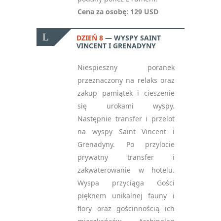
Cena za osobę: 129 USD
DZIEŃ 8
WYSPY SAINT
VINCENT I GRENADYNY
Niespieszny poranek
przeznaczony na relaks oraz
zakup pamiątek i cieszenie
się urokami wyspy.
Następnie transfer i przelot
NEWSLETTER
na wyspy Saint Vincent i
— ZAPISZ SIĘ, ABY
Grenadyny. Po przylocie
OTRZYMYWAĆ
prywatny transfer i
NAJNOWSZE
zakwaterowanie w hotelu.
INFORMACJE
Wyspa przyciąga Gości
pięknem unikalnej fauny i
flory oraz gościnnością ich