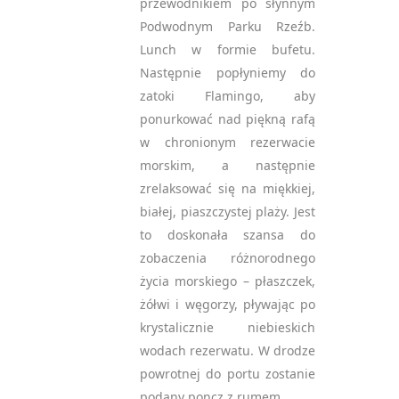
przewodnikiem po słynnym
Podwodnym Parku Rzeźb.
Lunch w formie bufetu.
Następnie popłyniemy do
zatoki Flamingo, aby
ponurkować nad piękną rafą
w chronionym rezerwacie
morskim, a następnie
zrelaksować się na miękkiej,
białej, piaszczystej plaży. Jest
to doskonała szansa do
zobaczenia różnorodnego
życia morskiego – płaszczek,
żółwi i węgorzy, pływając po
krystalicznie niebieskich
wodach rezerwatu. W drodze
powrotnej do portu zostanie
podany poncz z rumem.