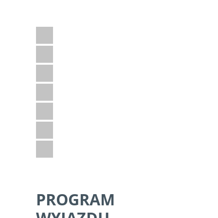
Jeśli podoba Ci się ten program i masz
jeszcze jakieś pytania – napisz do nas.
Adventure
Dzika przyroda
Kultura i historia
Plaża
Poza szlakiem
Sporty wodne
Z dziećmi
PROGRAM
WYJAZDU