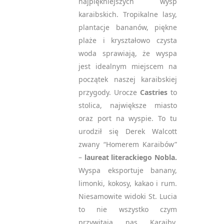
najpiękniejszych wysp
karaibskich. Tropikalne lasy,
plantacje bananów, piękne
plaże i kryształowo czysta
woda sprawiają, że wyspa
jest idealnym miejscem na
początek naszej karaibskiej
przygody. Urocze
Castries
to
stolica, największe miasto
oraz port na wyspie. To tu
urodził się Derek Walcott
zwany “Homerem Karaibów”
–
laureat literackiego
Nobla.
Wyspa eksportuje banany,
limonki, kokosy, kakao i rum.
Niesamowite widoki St. Lucia
to nie wszystko czym
przywitają nas Karaiby.