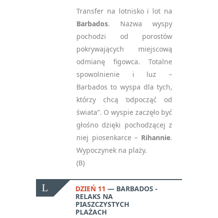
Transfer na lotnisko i lot na
Barbados
. Nazwa wyspy
pochodzi od porostów
pokrywających miejscową
odmianę figowca. Totalne
spowolnienie i luz –
Barbados to wyspa dla tych,
którzy chcą ‘odpocząć od
świata”. O wyspie zaczęło być
głośno dzięki pochodzącej z
niej piosenkarce –
Rihannie
.
Wypoczynek na plaży.
(B)
DZIEŃ 11
BARBADOS -
RELAKS NA
PIASZCZYSTYCH
PLAŻACH