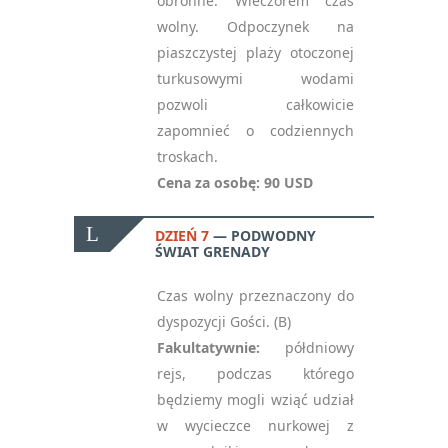
obronne. Wieczorem czas
wolny. Odpoczynek na
piaszczystej plaży otoczonej
turkusowymi wodami
pozwoli całkowicie
zapomnieć o codziennych
troskach.
Cena za osobę: 90 USD
DZIEŃ 7
PODWODNY
ŚWIAT GRENADY
Czas wolny przeznaczony do
dyspozycji Gości. (B)
Fakultatywnie:
półdniowy
rejs, podczas którego
będziemy mogli wziąć udział
w wycieczce nurkowej z