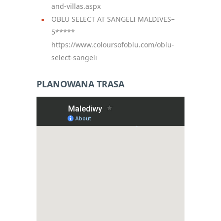
and-villas.aspx
OBLU SELECT AT SANGELI MALDIVES–
5*****
https://www.coloursofoblu.com/oblu-
select-sangeli
PLANOWANA TRASA