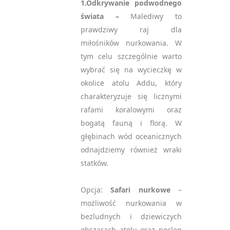
1.Odkrywanie podwodnego
świata –
Malediwy to
prawdziwy raj dla
miłośników nurkowania. W
tym celu szczególnie warto
wybrać się na wycieczkę w
okolice atolu Addu, który
charakteryzuje się licznymi
rafami koralowymi oraz
bogatą fauną i florą. W
głębinach wód oceanicznych
odnajdziemy również wraki
statków.
Opcja:
Safari nurkowe
–
możliwość nurkowania w
bezludnych i dziewiczych
obszarach atolu oraz nocleg