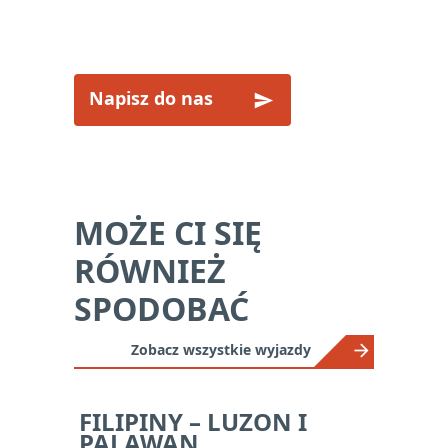
leave
JECHAĆ?
this
field
empty.
Napisz do nas
MOŻE CI SIĘ
RÓWNIEŻ
SPODOBAĆ
Zobacz wszystkie wyjazdy
FILIPINY – LUZON I
PALAWAN