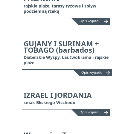
rajskie plaże, tarasy ryżowe i spływ
podziemną rzeką
arrow_forward
Opis wyjazdu
GUJANY I SURINAM +
TOBAGO (barbados)
Diabelskie Wyspy, Las Iwokrama i rajskie
plaże.
arrow_forward
Opis wyjazdu
IZRAEL I JORDANIA
smak Bliskiego Wschodu
arrow_forward
Opis wyjazdu