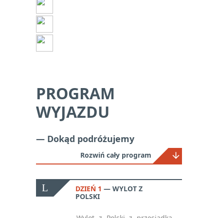
Plaża
Sporty wodne
Z dziećmi
PROGRAM
WYJAZDU
— Dokąd podróżujemy
Rozwiń cały program
DZIEŃ 1
WYLOT Z
POLSKI
Wylot z Polski z przesiadką