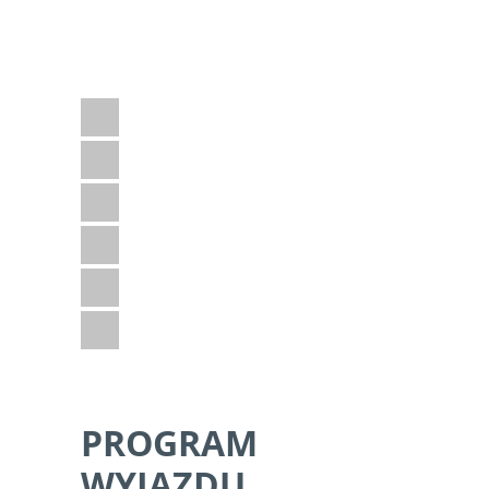
ZA BILET LOTNICZY
Jeśli podoba Ci się ten program i masz
jeszcze jakieś pytania – napisz do nas.
Adventure
Dzika przyroda
Kultura i historia
Plaża
Sporty wodne
Z dziećmi
PROGRAM
WYJAZDU