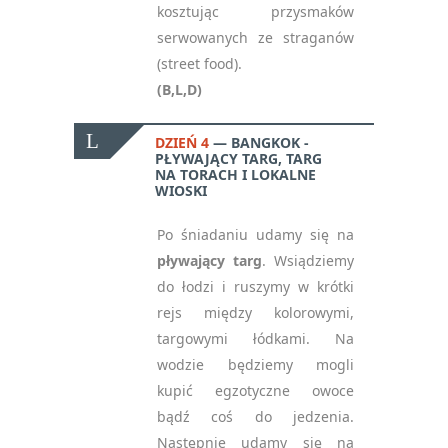
kosztując przysmaków
serwowanych ze straganów
(street food).
(B,L,D)
DZIEŃ 4
BANGKOK -
PŁYWAJĄCY TARG, TARG
NA TORACH I LOKALNE
WIOSKI
Po śniadaniu udamy się na
pływający targ
. Wsiądziemy
do łodzi i ruszymy w krótki
rejs między kolorowymi,
targowymi łódkami. Na
wodzie będziemy mogli
kupić egzotyczne owoce
bądź coś do jedzenia.
Następnie udamy się na