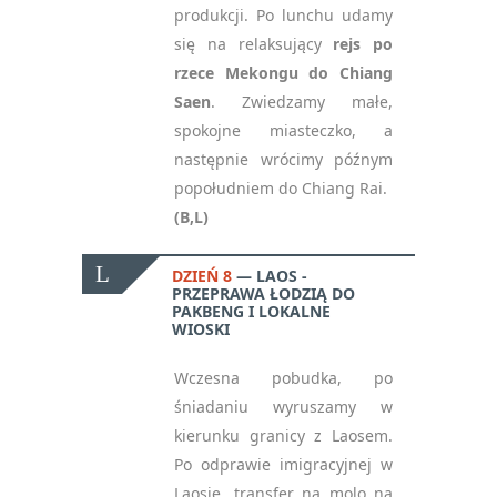
produkcji. Po lunchu udamy
się na relaksujący
rejs po
rzece Mekongu do Chiang
Saen
. Zwiedzamy małe,
spokojne miasteczko, a
następnie wrócimy późnym
popołudniem do Chiang Rai.
(B,L)
DZIEŃ 8
LAOS -
PRZEPRAWA ŁODZIĄ DO
PAKBENG I LOKALNE
WIOSKI
Wczesna pobudka, po
śniadaniu wyruszamy w
kierunku granicy z Laosem.
Po odprawie imigracyjnej w
Laosie, transfer na molo na