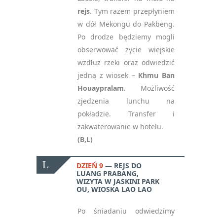
rejs
. Tym razem przepłyniem
w dół Mekongu do Pakbeng.
Po drodze będziemy mogli
obserwować życie wiejskie
wzdłuż rzeki oraz odwiedzić
jedną z wiosek –
Khmu Ban
Houaypralam
. Możliwość
zjedzenia lunchu na
pokładzie. Transfer i
NEWSLETTER
zakwaterowanie w hotelu.
(B,L)
— ZAPISZ SIĘ, ABY
OTRZYMYWAĆ
NAJNOWSZE
DZIEŃ 9
REJS DO
INFORMACJE
LUANG PRABANG,
WIZYTA W JASKINI PARK
OU, WIOSKA LAO LAO
Po śniadaniu odwiedzimy