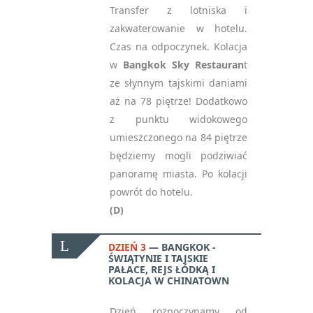
Transfer z lotniska i
zakwaterowanie w hotelu.
Czas na odpoczynek. Kolacja
w
Bangkok Sky Restauran
t
ze słynnym tajskimi daniami
aż na 78 piętrze! Dodatkowo
z punktu widokowego
umieszczonego na 84 piętrze
będziemy mogli podziwiać
panoramę miasta. Po kolacji
powrót do hotelu.
(D)
DZIEŃ 3
BANGKOK -
ŚWIĄTYNIE I TAJSKIE
PAŁACE, REJS ŁÓDKĄ I
KOLACJA W CHINATOWN
Dzień rozpoczynamy od