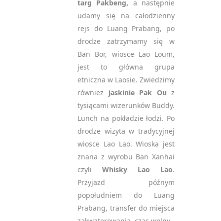
targ Pakbeng,
a następnie
Oświadczam, że zapisując
udamy się na całodzienny
się na newsletter
rejs do Luang Prabang, po
akceptuję politykę
drodze zatrzymamy się w
prywatności RODO
*
Ban Bor, wiosce Lao Loum,
jest to główna grupa
notifications_active
Zapisz się
etniczna w Laosie. Zwiedzimy
również
jaskinie Pak Ou
z
Please
tysiącami wizerunków Buddy.
leave
Lunch na pokładzie łodzi. Po
this
drodze wizyta w tradycyjnej
field
wiosce Lao Lao. Wioska jest
empty.
znana z wyrobu Ban Xanhai
czyli
Whisky Lao Lao
.
Przyjazd późnym
popołudniem do Luang
Prabang, transfer do miejsca
zakwaterowania, czas wolny.