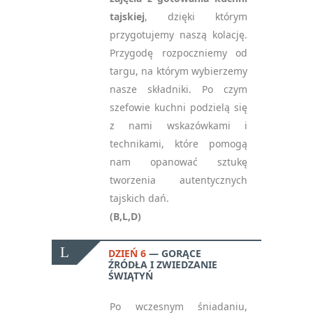
tajskiej
, dzięki którym
przygotujemy naszą kolację.
Przygodę rozpoczniemy od
targu, na którym wybierzemy
nasze składniki. Po czym
szefowie kuchni podzielą się
z nami wskazówkami i
technikami, które pomogą
nam opanować sztukę
tworzenia autentycznych
tajskich dań.
(B,L,D)
DZIEŃ 6
GORĄCE
ŹRÓDŁA I ZWIEDZANIE
ŚWIĄTYŃ
Po wczesnym śniadaniu,