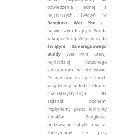
odwiedzenia jednej z
najstarszych świątyń w
Bangkoku Wat Pho
z
największym leżącym Buddą
w kraju (45 m). Wejdziemy do
Ś
wiątyni Szmaragdowego
Buddy
(Wat Phra Kaew),
najbardziej czczonego
sanktuarium w Królestwie.
Po przerwie na tajski lunch
wsiądziemy na łódź z długim
charakterystycznym dla
Tajlandii ogonem.
Popłyniemy przez labirynty
kanałów Bangkoku,
podziwiając zabytki miasta.
Zatrzymamy się przy