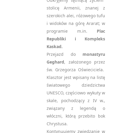
Odkryjemy tętniącą życiem
stolicę Armenii, znanej z
szerokich alei, różowego tufu
i widoków na górę Ararat; w
programie m.in.
Plac
Republiki i Kompleks
Kaskad.
Przejazd do
monastyru
Geghard
, założonego przez
św. Grzegorza Oświeciciela.
Klasztor jest wpisany na listę
światowego dziedzictwa
UNESCO, częściowo wykuty w
skale, pochodzący z IV w.,
związany z legendą o
włóczni, którą przebito bok
Chrystusa.
Kontynuujemy zwiedzanie w