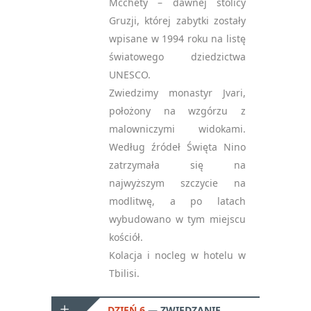
Mcchety – dawnej stolicy
Gruzji, której zabytki zostały
wpisane w 1994 roku na listę
światowego dziedzictwa
UNESCO.
Zwiedzimy monastyr Jvari,
położony na wzgórzu z
malowniczymi widokami.
Według źródeł Święta Nino
zatrzymała się na
najwyższym szczycie na
modlitwę, a po latach
wybudowano w tym miejscu
kościół.
Kolacja i nocleg w hotelu w
Tbilisi.
DZIEŃ 6
ZWIEDZANIE