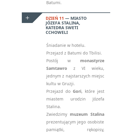
Batumi.
DZIEŃ 11
MIASTO
JÓZEFA STALINA,
KATEDRA SWETI
CCHOWELI
Śniadanie w hotelu.
Przejazd z Batumi do Tbilisi.
Postój w
monastyrze
Samtawro
z VI wieku,
jednym z najstarszych miejsc
kultu w Gruzji.
Przejazd do
Gori
, które jest
miastem urodzin Józefa
Stalina.
Zwiedzimy
muzeum Stalina
prezentującym jego osobiste
pamiątki, rękopisy,