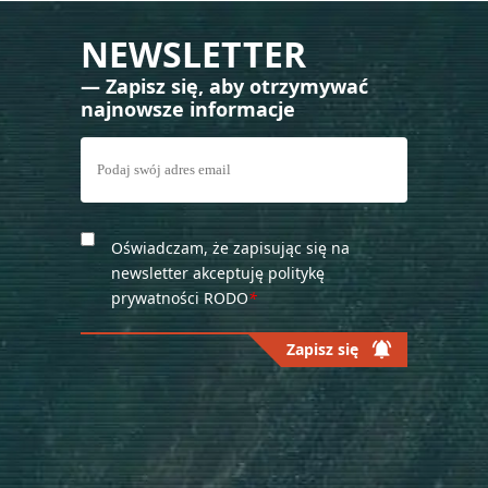
NEWSLETTER
— Zapisz się, aby otrzymywać
najnowsze informacje
Oświadczam, że zapisując się na
newsletter akceptuję politykę
prywatności RODO
*
notifications_active
Zapisz się
Please
leave
this
field