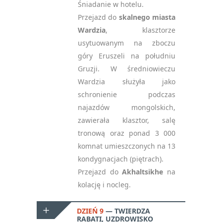
Śniadanie w hotelu.
Przejazd do
skalnego miasta
Wardzia
, klasztorze
usytuowanym na zboczu
góry Eruszeli na południu
Gruzji. W średniowieczu
Wardzia służyła jako
schronienie podczas
najazdów mongolskich,
zawierała klasztor, salę
NEWSLETTER
tronową oraz ponad 3 000
Zgoda
Szczegóły
O plikach cookies
— ZAPISZ SIĘ, ABY
komnat umieszczonych na 13
OTRZYMYWAĆ
kondygnacjach (piętrach).
NAJNOWSZE
Niniejsza strona korzysta z plików cookie
INFORMACJE
Przejazd do
Akhaltsikhe
na
kolację i nocleg.
Wykorzystujemy pliki cookie do spersonalizowania treści
i reklam, aby oferować funkcje społecznościowe i
analizować ruch w naszej witrynie. Informacje o tym, jak
DZIEŃ 9
TWIERDZA
RABATI, UZDROWISKO
korzystasz z naszej witryny, udostępniamy partnerom