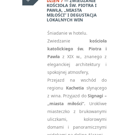
DZIEŃ 7
ZWIEDZANIE
KOŚCIOŁA ŚW. PIOTRA I
PAWŁA, „MIASTA
MIŁOŚCI” I DEGUSTACJA
LOKALNYCH WIN
Śniadanie w hotelu.
Zwiedzanie
kościoła
katolickiego św. Piotra i
Pawła
z XIX w., znanego z
eleganckiej architektury i
spokojnej atmosfery,
Przejazd na wschód do
regionu
Kachetia
słynącego
z wina. Przyjazd do
Signagi –
„miasta miłości”.
Urokliwe
miasteczko z brukowanymi
uliczkami, kolorowymi
domami i panoramicznymi
widokami na dolinę Alazani.