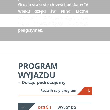
Gruzja stała się chrześcijańska w IV
wieku dzięki św. Nino. Liczne
klasztory i świątynie czynią oba
kraje wyjątkowymi miejscami
pielgrzymek.
PROGRAM
WYJAZDU
– Dokąd podróżujemy
Rozwiń cały program
DZIEŃ 1
WYLOT DO