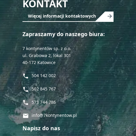
KONTAKT
empty.
Więcej informacji kontaktowych
Zapraszamy do naszego biura:
7 kontynentów sp. z o.o.
ul. Grabowa 2, lokal 301
40-172 Katowice
504 142 002
phone
502 845 767
phone
573 744 786
phone
info@7kontynentow.pl
mail
Napisz do nas