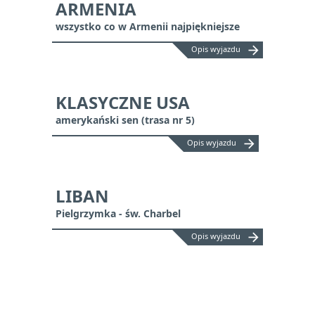
ARMENIA
wszystko co w Armenii najpiękniejsze
arrow_forward
Opis wyjazdu
KLASYCZNE USA
amerykański sen (trasa nr 5)
arrow_forward
Opis wyjazdu
LIBAN
Pielgrzymka - św. Charbel
arrow_forward
Opis wyjazdu