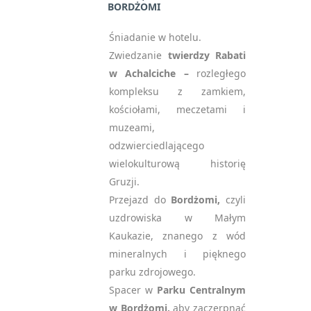
BORDŻOMI
społecznościowym, reklamowym i analitycznym.
Oświadczam, że zapisując
Partnerzy mogą połączyć te informacje z innymi danymi
się na newsletter
Śniadanie w hotelu.
otrzymanymi od Ciebie lub uzyskanymi podczas
akceptuję politykę
Zwiedzanie
twierdzy Rabati
korzystania z ich usług. Zapoznaj się z naszą polityką
prywatności RODO
*
w Achalciche –
rozległego
prywatności:
https://7kontynentow.pl/polityka-
kompleksu z zamkiem,
prywatnosci/
notifications_active
Zapisz się
kościołami, meczetami i
Zezwól na wszystkie
muzeami,
Please
odzwierciedlającego
Spersonalizuj
leave
wielokulturową historię
this
Gruzji.
field
Przejazd do
Bordżomi,
czyli
empty.
uzdrowiska w Małym
Kaukazie, znanego z wód
mineralnych i pięknego
parku zdrojowego.
Spacer w
Parku Centralnym
w Bordżomi,
aby zaczerpnąć