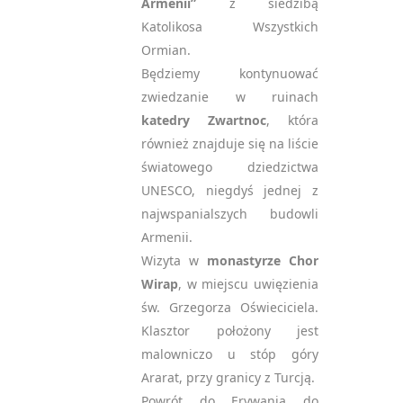
Armenii”
z siedzibą
Katolikosa Wszystkich
Ormian.
Będziemy kontynuować
zwiedzanie w ruinach
katedry Zwartnoc
, która
również znajduje się na liście
światowego dziedzictwa
UNESCO, niegdyś jednej z
najwspanialszych budowli
Armenii.
Wizyta w
monastyrze Chor
Wirap
, w miejscu uwięzienia
św. Grzegorza Oświeciciela.
Klasztor położony jest
malowniczo u stóp góry
Ararat, przy granicy z Turcją.
Powrót do Erywania do